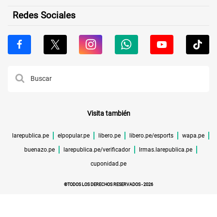
Redes Sociales
Visita también
larepublica.pe
elpopular.pe
libero.pe
libero.pe/esports
wapa.pe
buenazo.pe
larepublica.pe/verificador
lrmas.larepublica.pe
cuponidad.pe
©TODOS LOS DERECHOS RESERVADOS -
2026