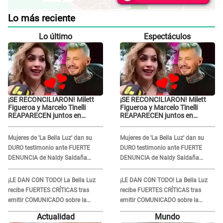
Lo más reciente
Lo último
Espectáculos
¡SE RECONCILIARON! Milett
¡SE RECONCILIARON! Milett
Figueroa y Marcelo Tinelli
Figueroa y Marcelo Tinelli
REAPARECEN juntos en
REAPARECEN juntos en
Barranco luego de estar
Barranco luego de estar
SEPARADOS durante casi
SEPARADOS durante casi
Mujeres de 'La Bella Luz' dan su
Mujeres de 'La Bella Luz' dan su
cuatro meses
cuatro meses
DURO testimonio ante FUERTE
DURO testimonio ante FUERTE
DENUNCIA de Naldy Saldaña
DENUNCIA de Naldy Saldaña
contra director: "Cualquier
contra director: "Cualquier
acusación de apañamiento..."
acusación de apañamiento..."
¡LE DAN CON TODO! La Bella Luz
¡LE DAN CON TODO! La Bella Luz
recibe FUERTES CRÍTICAS tras
recibe FUERTES CRÍTICAS tras
emitir COMUNICADO sobre la
emitir COMUNICADO sobre la
denuncia de Naldy Saldaña y
denuncia de Naldy Saldaña y
Actualidad
Mundo
SEPARAR a su director musical
SEPARAR a su director musical