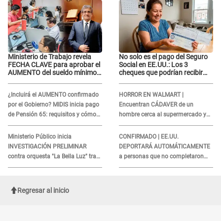
Ministerio de Trabajo revela
No solo es el pago del Seguro
FECHA CLAVE para aprobar el
Social en EE.UU.: Los 3
AUMENTO del sueldo mínimo:
cheques que podrían recibir
"Tenemos que activar..."
millones de personas en
agosto
¿Incluirá el AUMENTO confirmado
HORROR EN WALMART |
por el Gobierno? MIDIS inicia pago
Encuentran CÁDAVER de un
de Pensión 65: requisitos y cómo
hombre cerca al supermercado y
obtener el beneficio economico
esto reveló la autopsia que le
realizaron
Ministerio Público inicia
CONFIRMADO | EE.UU.
INVESTIGACIÓN PRELIMINAR
DEPORTARÁ AUTOMÁTICAMENTE
contra orquesta "La Bella Luz" tras
a personas que no completaron
DENUNCIA de Naldy Saldaña
este formulario clave
Regresar al inicio