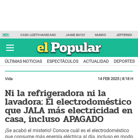
HOY:
CASO LIZETH MARZANO
JAIME BAYLY
MUNDO
JEFFERSON F
ÚLTIMAS NOTICIAS
ESPECTÁCULOS
ACTUALIDAD
DEPORTES
Vida
14 FEB 2025 | 8:18 H
Ni la refrigeradora ni la
lavadora: El electrodoméstico
que JALA más electricidad en
casa, incluso APAGADO
¡Se acabó el misterio! Conoce cuál es el electrodoméstico
que consume más energía eléctrica al día, incluso en modo