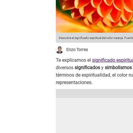
Descubre el significado espiritual del color naranja.
Fuente
Enzo Torres
Te explicamos el
significado espiritu
diversos
significados
y
simbolismos
términos de espiritualidad, el color 
representaciones.