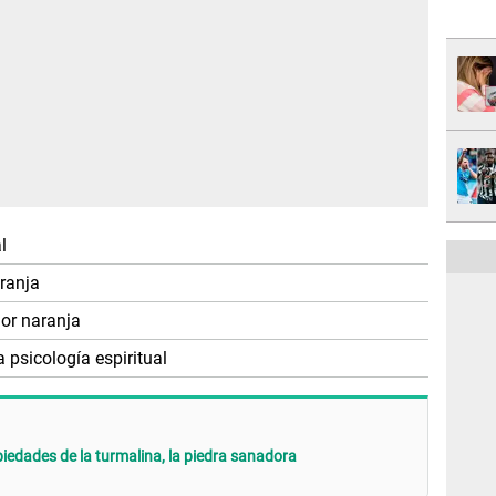
l
aranja
lor naranja
a psicología espiritual
opiedades de la turmalina, la piedra sanadora