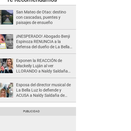
San Mateo de Otao: destino
con cascadas, puentes y
paisajes de ensueño
¡INESPERADO! Abogado Benji
Espinoza RENUNCIA a la
defensa del dueño de La Bella
Luz tras difusión de POLÉMICO
audio: "Nada que defender"
Exponen la REACCIÓN de
Mackeily Luján al ver
LLORANDO a Naldy Saldaña
tras AGRESIÓN de director de
'La Bella Luz': Esto hizo
Esposa del director musical de
La Bella Luz lo defiende y
ACUSA a Naldy Saldaña de
tener una relación con él y
otros integrantes