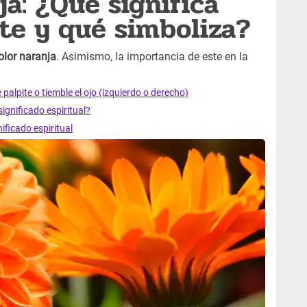
ja: ¿Qué significa
te y qué simboliza?
olor naranja
. Asimismo, la importancia de este en la
e palpite o tiemble el ojo (izquierdo o derecho)
significado espiritual?
ficado espiritual