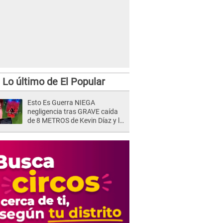
Lo último de El Popular
Esto Es Guerra NIEGA
negligencia tras GRAVE caída
de 8 METROS de Kevin Díaz y lo
SEÑALAN: "No adoptó la
postura correcta"