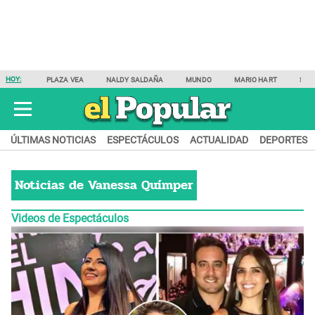
HOY:
PLAZA VEA
NALDY SALDAÑA
MUNDO
MARIO HART
SAM
ÚLTIMAS NOTICIAS
ESPECTÁCULOS
ACTUALIDAD
DEPORTES
Noticias de
Vanessa Químper
Videos de Espectáculos