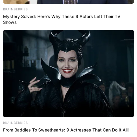
acusaciones de no pasar pensión a su hija
La exintegrante de 'El Poder del amor' acusó al padre de su hija de
no darle para la manutención de su menor hija. Esto fue lo que
respondió Pio.
Shirley Arica
Espectáculos El Popular
27 Jul 2022 | 17:22 h
Shirley Arica reclama pensión de alimentos a