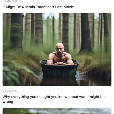
21 Sep 2022 | 17:44 h
Shirley Arica ‘cuadra’ a Rodney Pío tras ser
ampayado: “Sí tiene para el whisky, pero no para
la hija”
Tras sus líos legales, Shirley Arica decidió comentar sobre la
reciente salida del padre de su hija, Rodney Pío, con Chris Soifer a
una discoteca.
Shirley Arica
Espectáculos El Popular