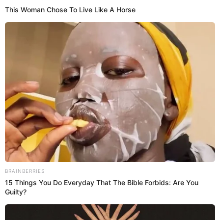
31 Mar 2023 | 15:55 h
Shirley Arica confiesa que tuvo 'remembers' con
Rodney Pío, pero aclara: "No me voy a volver a
casar"
Shirkey Arica contó algunos detalles de su exrelación sentimental
con Rodney Pío, el padre de su hija. Reveló que vivieron una relación
tóxica y que no piensa casarse en un futuro.
Shirley Arica
Espectáculos El Popular