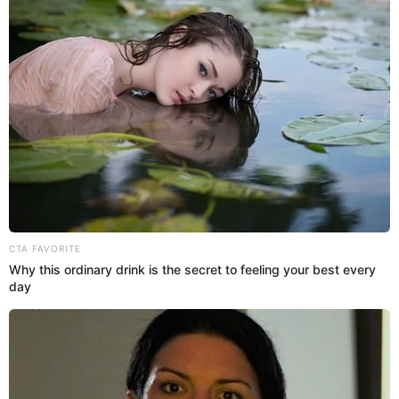
21 Sep 2022 | 17:09 h
Shirley Arica asegura que ya inició trámites de
divorcio con Rodney Pío: "Él no quiso firmar un
acuerdo" [VIDEO]
La joven modelo Shirley Arica explicó cuál es su situación con su
expareja y padre de su hija Rodney Pío, quien apareció con Chris
Soifer.
Shirley Arica
Espectáculos El Popular