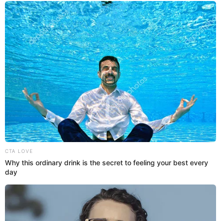
Rodney Pío Dean: "Mientras tú, inaugurando
negocio"
Shirley Arica lanzó toda su artillería contra su expareja Rodney Pío
Dean, quien en junio inauguró un nuevo negocio.
Shirley Arica
Espectáculos El Popular
20 Abr 2022 | 20:18 h
Shirley Arica presume la buena relación que
mantiene con Rodney Pío: "Hoy le tocó al papá"