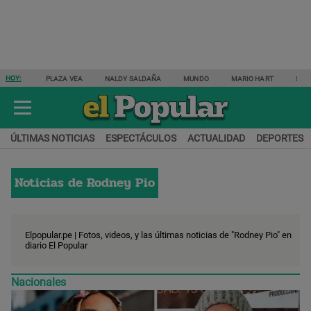
HOY:
PLAZA VEA
NALDY SALDAÑA
MUNDO
MARIO HART
SAM
ÚLTIMAS NOTICIAS
ESPECTÁCULOS
ACTUALIDAD
DEPORTES
Noticias de
Rodney Pio
Elpopular.pe | Fotos, videos, y las últimas noticias de "Rodney Pio" en
diario El Popular
Nacionales