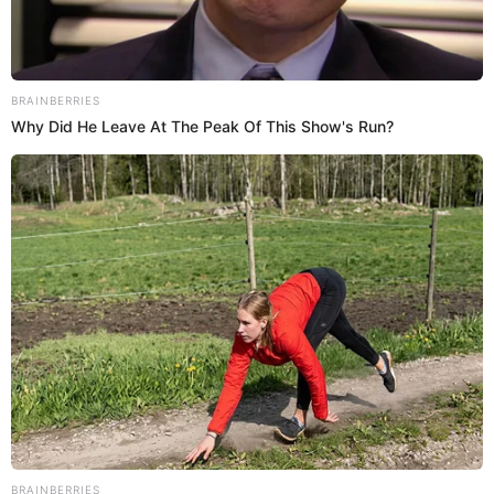
Shirley Arica: ¿Por qué terminó con Rodney Pío y
qué tuvo que ver con sus problemas con el
alcohol?
Shirley Arica asegura que su ruptura con el padre de su hija la
sumió en la depresión y casi la lleva al alcoholismo. Además, reveló
cambió su vida por su hija.
Shirley Arica
Jessica García