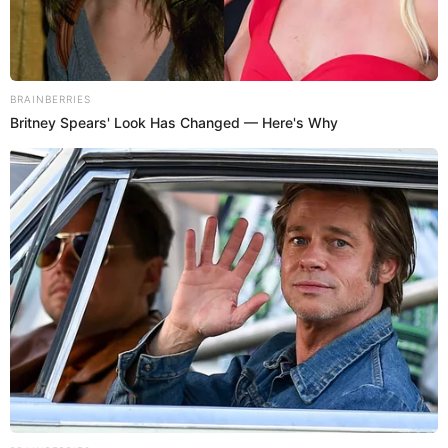
27 Dic 2022 | 21:03 h
Samuel Suárez aplaude que Shirley Arica pasara
Navidad con Rodney Pio: “Seguirán siendo
familia"
Samuel Suárez acotó que por el momento no sabe si Shirley Arica y
Rodney Pío ha retomado su relación.
Samuel Suárez
Espectáculos El Popular