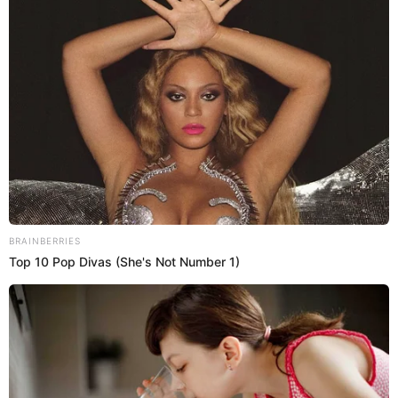
27 Dic 2022 | 21:49 h
Shirley Arica y Rodney Pío fueron ampayados
juntos en Navidad y pasaron gratos momentos
con su hija
Shirley Arica, conocida como la ‘Chica realidad’, fue captada por las
'ratujas' junto al padre de su hija en plena Navidad. ¿Reconciliación
a la vista?
Shirley Arica
Espectáculos El Popular