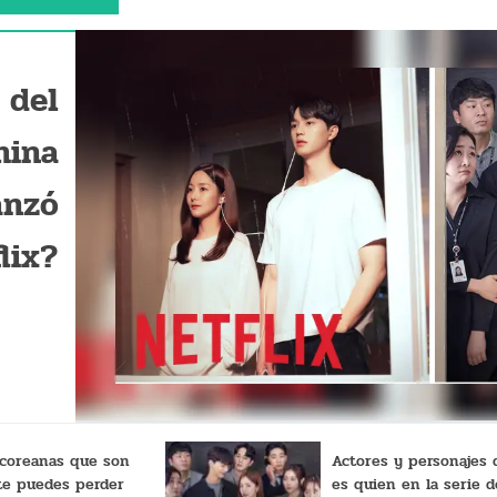
 del
mina
anzó
lix?
s coreanas que son
Actores y personajes 
te puedes perder
es quien en la serie d