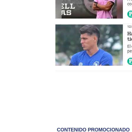
co
la
12 
Ha
t
El
pe
se