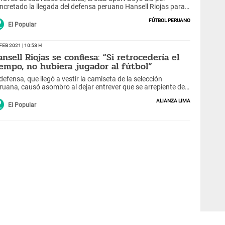
ncretado la llegada del defensa peruano Hansell Riojas para
 temporada 2020.
Fútbol peruano
El Popular
Feb 2021 | 10:53 h
nsell Riojas se confiesa: “Si retrocedería el
iempo, no hubiera jugador al fútbol”
 defensa, que llegó a vestir la camiseta de la selección
ruana, causó asombro al dejar entrever que se arrepiente de
r futbolista.
Alianza Lima
El Popular