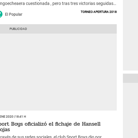
ngoecheaera cuestionada , pero tras tres victorias seguidas
Alianza Lima,la última anteUnión Comercio(2-0) las cosas
Torneo Apertura 2018
lvieron a la tranquilidad.
El Popular
Ene 2020 | 18:41 h
port Boys oficializó el fichaje de Hansell
iojas
través de sus redes sociales, el club Sport Boys dio por