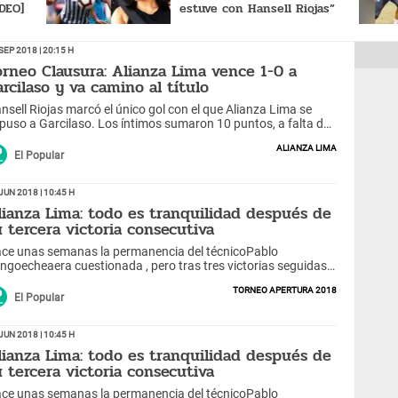
DEO]
estuve con Hansell Riojas”
Sep 2018 | 20:15 h
orneo Clausura: Alianza Lima vence 1-0 a
arcilaso y va camino al título
nsell Riojas marcó el único gol con el que Alianza Lima se
puso a Garcilaso. Los íntimos sumaron 10 puntos, a falta de
s partidos pendientes, y quedaron a 4 del líder Ayacucho FC.
Alianza Lima
El Popular
Jun 2018 | 10:45 h
lianza Lima: todo es tranquilidad después de
u tercera victoria consecutiva
ce unas semanas la permanencia del técnicoPablo
ngoecheaera cuestionada , pero tras tres victorias seguidas
Alianza Lima,la última anteUnión Comercio(2-0) las cosas
Torneo Apertura 2018
lvieron a la tranquilidad.
El Popular
Jun 2018 | 10:45 h
lianza Lima: todo es tranquilidad después de
u tercera victoria consecutiva
ce unas semanas la permanencia del técnicoPablo