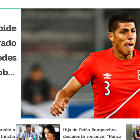
pide
rado
edes
obre
ción
gredió a
Hija de Pablo Bengoechea
 hincha
desmiente romance: “Nunca