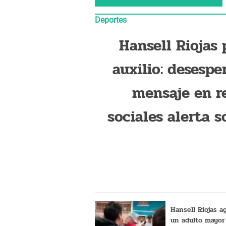
Deportes
Hansell Riojas 
auxilio: desespe
mensaje en r
sociales alerta s
su situa
Hansell Riojas a
un adulto mayor