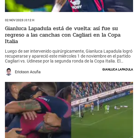
02 Nov 2023 | 0:12 h
Gianluca Lapadula está de vuelta: así fue su
regreso a las canchas con Cagliari en la Copa
Italia
Luego de ser intervenido quirúrgicamente, Gianluca Lapadula logró
recuperarse y apareció este miércoles 1 de noviembre en el partido
Cagliari vs. Udinese por la segunda ronda de la Copa Italia. El
‘Bambino’ tuvo un regreso soñado, anotando el gol del triunfo para
Gianluca Lapadula
su equipo sobre el minuto final.
Erickson Acuña