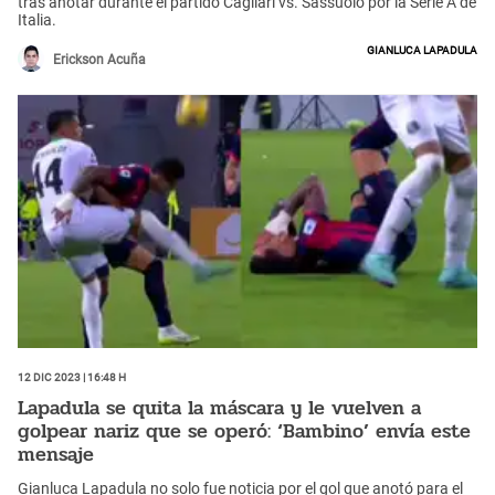
tras anotar durante el partido Cagliari vs. Sassuolo por la Serie A de
Italia.
Gianluca Lapadula
Erickson Acuña
12 Dic 2023 | 16:48 h
Lapadula se quita la máscara y le vuelven a
golpear nariz que se operó: ‘Bambino’ envía este
mensaje
Gianluca Lapadula no solo fue noticia por el gol que anotó para el