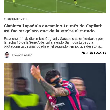
11 Dic 2023 | 17:51 h
Gianluca Lapadula encaminó triunfo de Cagliari:
así fue su golazo que da la vuelta al mundo
Este lunes 11 de diciembre, Cagliari y Sassuolo se enfrentaron por
la fecha 15 de la Serie A de Italia, siendo Gianluca Lapadula
protagonista de una jugada en el segundo tiempo que desató la
alegría de sus hinchas: puso el 1-1 parcial sobre el final con un
Gianluca Lapadula
golazo, para que luego Leonardo Pavoletti cierre el triunfo con el 2-
Erickson Acuña
1.