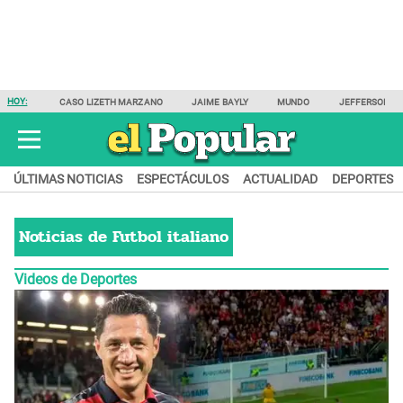
HOY:
CASO LIZETH MARZANO
JAIME BAYLY
MUNDO
JEFFERSON F
ÚLTIMAS NOTICIAS
ESPECTÁCULOS
ACTUALIDAD
DEPORTES
Noticias de
Futbol italiano
Videos de Deportes