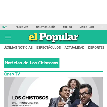
HOY:
PLAZA VEA
NALDY SALDAÑA
MUNDO
MARIO HART
SAM
ÚLTIMAS NOTICIAS
ESPECTÁCULOS
ACTUALIDAD
DEPORTES
Noticias de
Los Chistosos
Cine y TV