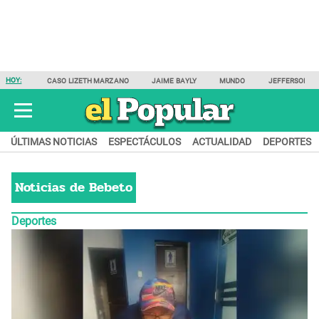
HOY:
CASO LIZETH MARZANO
JAIME BAYLY
MUNDO
JEFFERSON F
ÚLTIMAS NOTICIAS
ESPECTÁCULOS
ACTUALIDAD
DEPORTES
Noticias de
Bebeto
Deportes