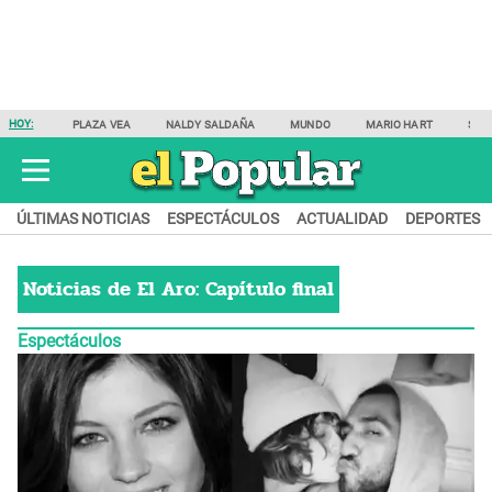
HOY:
PLAZA VEA
NALDY SALDAÑA
MUNDO
MARIO HART
SAM
ÚLTIMAS NOTICIAS
ESPECTÁCULOS
ACTUALIDAD
DEPORTES
Noticias de
El Aro: Capítulo final
Espectáculos