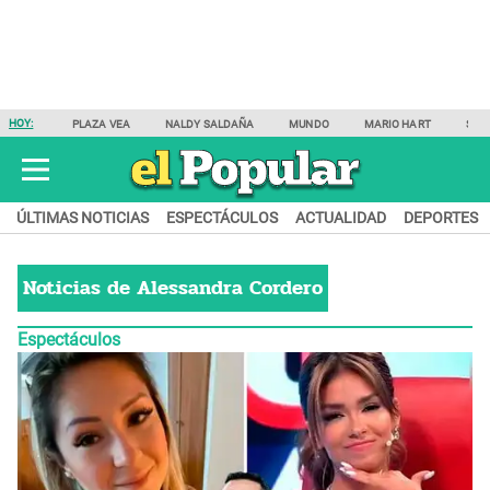
HOY:
PLAZA VEA
NALDY SALDAÑA
MUNDO
MARIO HART
SAM
ÚLTIMAS NOTICIAS
ESPECTÁCULOS
ACTUALIDAD
DEPORTES
Noticias de
Alessandra Cordero
Espectáculos