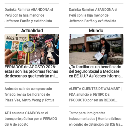
¿Dónde está César Sánchez?
¿Dónde está César Sánchez?
Darinka Ramírez ABANDONA el
Darinka Ramírez ABANDONA el
Perú con la hija menor de
Perú con la hija menor de
Jefferson Farfán y exfutbolista
Jefferson Farfán y exfutbolista
REACCIONA: "A ti que..."
REACCIONA: "A ti que..."
Actualidad
Mundo
FERIADOS de AGOSTO 2026:
¿Tu familiar es un beneficiario
estas son las próximas fechas
del Seguro Social o Medicare
de descanso que tendrán miles
en EE.UU.? Así debes informar
de peruanos
sobre su muerte para EVITAR
COBROS
Antes de salir de compras este
ALERTA CLIENTES DE WALMART |
feriado, revisa los horarios de
FDA anunció el RETIRO DE
Plaza Vea, Metro, Wong y Tottus
PRODUCTO por ser un RIESGO
MORTAL para consumidores: ¿Cuál
es?
ATU anuncia CAMBIOS en el
Terror para inmigrantes
transporte público por el FERIADO
indocumentados | Hombre fallece
del 6 de agosto
en centro de detención del ICE tras