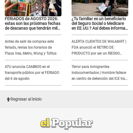
FERIADOS de AGOSTO 2026:
¿Tu familiar es un beneficiario
estas son las próximas fechas
del Seguro Social o Medicare
de descanso que tendrán miles
en EE.UU.? Así debes informar
de peruanos
sobre su muerte para EVITAR
COBROS
Antes de salir de compras este
ALERTA CLIENTES DE WALMART |
feriado, revisa los horarios de
FDA anunció el RETIRO DE
Plaza Vea, Metro, Wong y Tottus
PRODUCTO por ser un RIESGO
MORTAL para consumidores: ¿Cuál
es?
ATU anuncia CAMBIOS en el
Terror para inmigrantes
transporte público por el FERIADO
indocumentados | Hombre fallece
del 6 de agosto
en centro de detención del ICE tras
sufrir una "emergencia médica"
Regresar al inicio