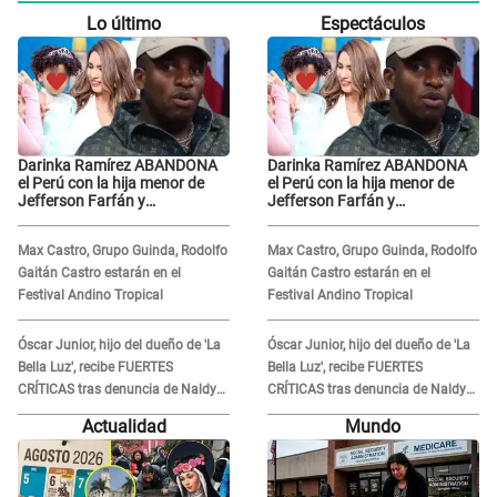
Lo último
Espectáculos
Darinka Ramírez ABANDONA
Darinka Ramírez ABANDONA
el Perú con la hija menor de
el Perú con la hija menor de
Jefferson Farfán y
Jefferson Farfán y
exfutbolista REACCIONA: "A ti
exfutbolista REACCIONA: "A ti
que..."
que..."
Max Castro, Grupo Guinda, Rodolfo
Max Castro, Grupo Guinda, Rodolfo
Gaitán Castro estarán en el
Gaitán Castro estarán en el
Festival Andino Tropical
Festival Andino Tropical
Óscar Junior, hijo del dueño de 'La
Óscar Junior, hijo del dueño de 'La
Bella Luz', recibe FUERTES
Bella Luz', recibe FUERTES
CRÍTICAS tras denuncia de Naldy
CRÍTICAS tras denuncia de Naldy
Saldaña contra su tío: "Cómplice"
Saldaña contra su tío: "Cómplice"
Actualidad
Mundo