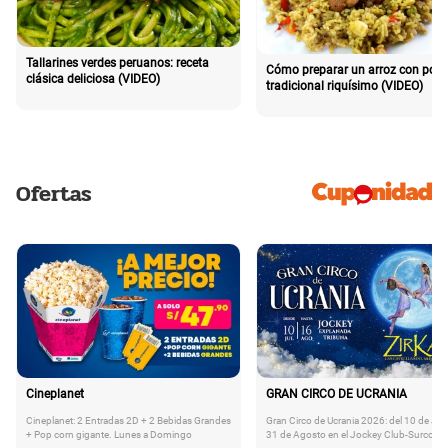
Tallarines verdes peruanos: receta
Cómo preparar un arroz con poll
clásica deliciosa (VIDEO)
tradicional riquísimo (VIDEO)
Ofertas
Cineplanet
GRAN CIRCO DE UCRANIA
Cineplanet: 2 Entradas 2D + 2 Bebidas Grandes
Gran Circo de Ucrania 2026: del 10 de Juli
+ Pop corn gigante. Lunes a Domingo
31 de Agosto en el Jockey Club-Surco