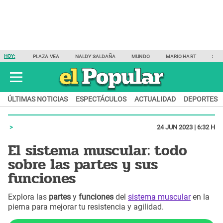
HOY:
PLAZA VEA
NALDY SALDAÑA
MUNDO
MARIO HART
SAM
ÚLTIMAS NOTICIAS
ESPECTÁCULOS
ACTUALIDAD
DEPORTES
24 JUN 2023 | 6:32 H
El sistema muscular: todo
sobre las partes y sus
funciones
Explora las
partes
y
funciones
del
sistema muscular
en la
pierna para mejorar tu resistencia y agilidad.