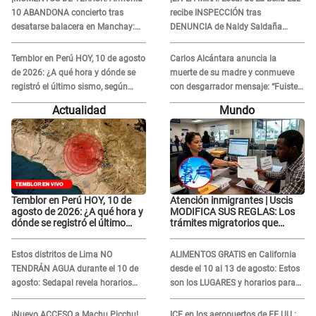
imágenes
10 ABANDONA concierto tras
recibe INSPECCIÓN tras
desatarse balacera en Manchay:
DENUNCIA de Naldy Saldaña
Exponen impactantes imágenes
contra el exdirector César Sánchez
Temblor en Perú HOY, 10 de agosto
Carlos Alcántara anuncia la
de 2026: ¿A qué hora y dónde se
muerte de su madre y conmueve
registró el último sismo, según
con desgarrador mensaje: “Fuiste
IGP?
una gran mujer”
Actualidad
Mundo
Temblor en Perú HOY, 10 de
Atención inmigrantes | Uscis
agosto de 2026: ¿A qué hora y
MODIFICA SUS REGLAS: Los
dónde se registró el último
trámites migratorios que
sismo, según IGP?
podrían necesitar tu prueba de
ADN
Estos distritos de Lima NO
ALIMENTOS GRATIS en California
TENDRÁN AGUA durante el 10 de
desde el 10 al 13 de agosto: Estos
agosto: Sedapal revela horarios
son los LUGARES y horarios para
oficiales
recibir la ayuda
¡Nuevo ACCESO a Machu Picchu!
ICE en los aeropuertos de EE.UU.: