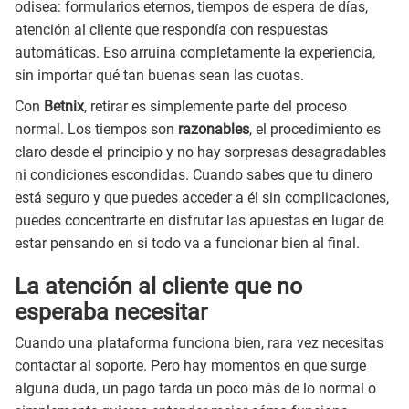
odisea: formularios eternos, tiempos de espera de días,
atención al cliente que respondía con respuestas
automáticas. Eso arruina completamente la experiencia,
sin importar qué tan buenas sean las cuotas.
Con
Betnix
, retirar es simplemente parte del proceso
normal. Los tiempos son
razonables
, el procedimiento es
claro desde el principio y no hay sorpresas desagradables
ni condiciones escondidas. Cuando sabes que tu dinero
está seguro y que puedes acceder a él sin complicaciones,
puedes concentrarte en disfrutar las apuestas en lugar de
estar pensando en si todo va a funcionar bien al final.
La atención al cliente que no
esperaba necesitar
Cuando una plataforma funciona bien, rara vez necesitas
contactar al soporte. Pero hay momentos en que surge
alguna duda, un pago tarda un poco más de lo normal o