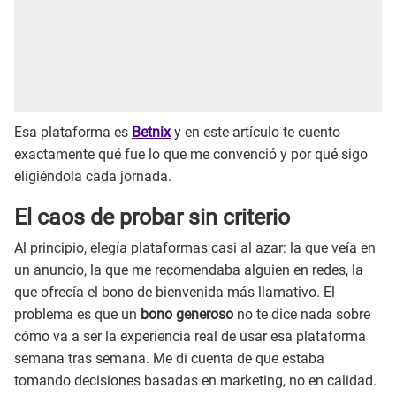
Esa plataforma es
Betnix
y en este artículo te cuento
exactamente qué fue lo que me convenció y por qué sigo
eligiéndola cada jornada.
El caos de probar sin criterio
Al principio, elegía plataformas casi al azar: la que veía en
un anuncio, la que me recomendaba alguien en redes, la
que ofrecía el bono de bienvenida más llamativo. El
problema es que un
bono generoso
no te dice nada sobre
cómo va a ser la experiencia real de usar esa plataforma
semana tras semana. Me di cuenta de que estaba
tomando decisiones basadas en marketing, no en calidad.