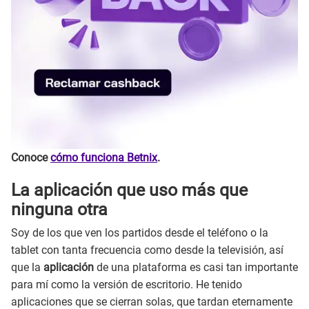
Conoce
cómo funciona Betnix
.
La aplicación que uso más que
ninguna otra
Soy de los que ven los partidos desde el teléfono o la
tablet con tanta frecuencia como desde la televisión, así
que la
aplicación
de una plataforma es casi tan importante
para mí como la versión de escritorio. He tenido
aplicaciones que se cierran solas, que tardan eternamente