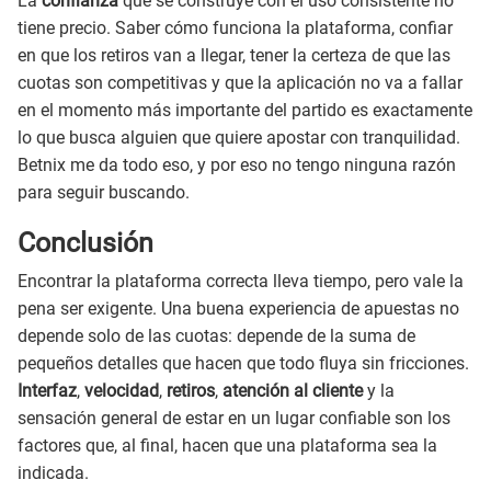
La
confianza
que se construye con el uso consistente no
tiene precio. Saber cómo funciona la plataforma, confiar
en que los retiros van a llegar, tener la certeza de que las
cuotas son competitivas y que la aplicación no va a fallar
en el momento más importante del partido es exactamente
lo que busca alguien que quiere apostar con tranquilidad.
Betnix me da todo eso, y por eso no tengo ninguna razón
para seguir buscando.
Conclusión
Encontrar la plataforma correcta lleva tiempo, pero vale la
pena ser exigente. Una buena experiencia de apuestas no
depende solo de las cuotas: depende de la suma de
pequeños detalles que hacen que todo fluya sin fricciones.
Interfaz
,
velocidad
,
retiros
,
atención al cliente
y la
sensación general de estar en un lugar confiable son los
factores que, al final, hacen que una plataforma sea la
indicada.