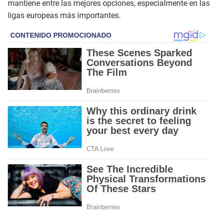
mantiene entre las mejores opciones, especialmente en las
ligas europeas más importantes.