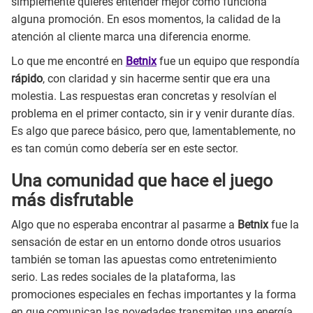
simplemente quieres entender mejor cómo funciona
alguna promoción. En esos momentos, la calidad de la
atención al cliente marca una diferencia enorme.
Lo que me encontré en
Betnix
fue un equipo que respondía
rápido
, con claridad y sin hacerme sentir que era una
molestia. Las respuestas eran concretas y resolvían el
problema en el primer contacto, sin ir y venir durante días.
Es algo que parece básico, pero que, lamentablemente, no
es tan común como debería ser en este sector.
Una comunidad que hace el juego
más disfrutable
Algo que no esperaba encontrar al pasarme a
Betnix
fue la
sensación de estar en un entorno donde otros usuarios
también se toman las apuestas como entretenimiento
serio. Las redes sociales de la plataforma, las
promociones especiales en fechas importantes y la forma
en que comunican las novedades transmiten una energía