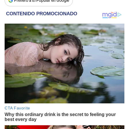
Prefiero a El Popular en Google