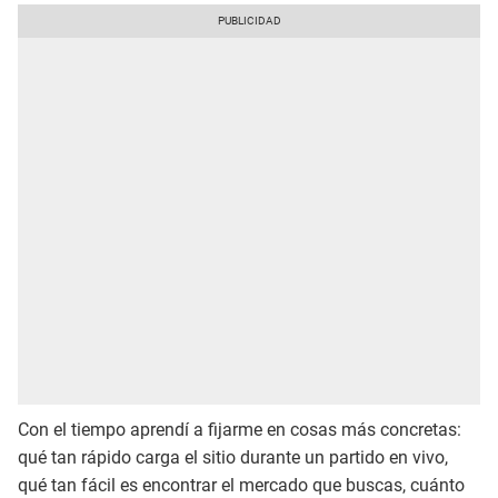
Con el tiempo aprendí a fijarme en cosas más concretas:
qué tan rápido carga el sitio durante un partido en vivo,
qué tan fácil es encontrar el mercado que buscas, cuánto