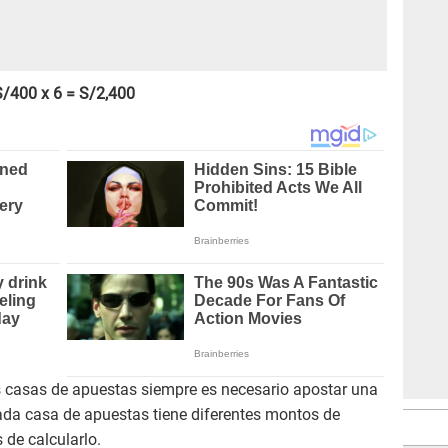
/400 x 6 = S/2,400
s casas de apuestas siempre es necesario apostar una
da casa de apuestas tiene diferentes montos de
 de calcularlo.