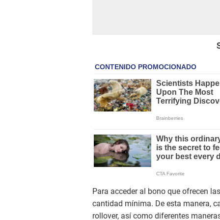
S
Para acceder al bono que ofrecen la
cantidad mínima. De esta manera, ca
rollover, así como diferentes maneras