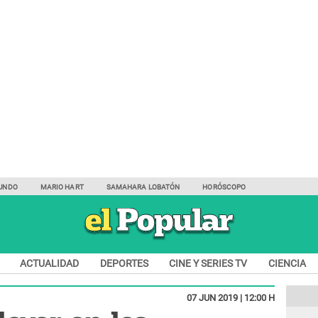
UNDO
MARIO HART
SAMAHARA LOBATÓN
HORÓSCOPO
ACTUALIDAD
DEPORTES
CINE Y SERIES TV
CIENCIA
07 JUN 2019 | 12:00 H