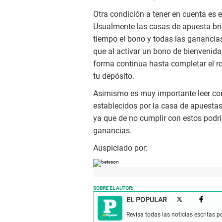
Otra condición a tener en cuenta es e
Usualmente las casas de apuesta brin
tiempo el bono y todas las ganancias
que al activar un bono de bienvenid
forma continua hasta completar el r
tu depósito.
Asimismo es muy importante leer con
establecidos por la casa de apuesta
ya que de no cumplir con estos podrí
ganancias.
Auspiciado por:
SOBRE EL AUTOR:
EL POPULAR
Revisa todas las noticias escritas po