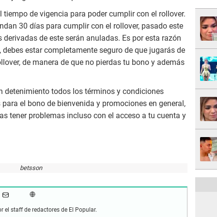
l tiempo de vigencia para poder cumplir con el rollover.
dan 30 días para cumplir con el rollover, pasado este
 derivadas de este serán anuladas. Es por esta razón
a, debes estar completamente seguro de que jugarás de
ollover, de manera de que no pierdas tu bono y además
 detenimiento todos los términos y condiciones
s para el bono de bienvenida y promociones en general,
as tener problemas incluso con el acceso a tu cuenta y
betsson
r el staff de redactores de El Popular.