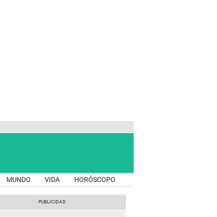
MUNDO
VIDA
HORÓSCOPO