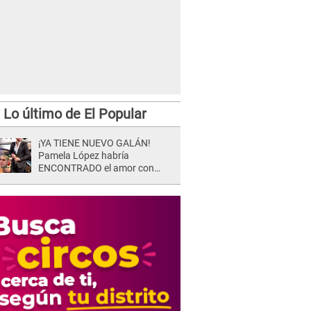
Lo último de El Popular
¡YA TIENE NUEVO GALÁN!
Pamela López habría
ENCONTRADO el amor con
joven empresario y Pati Lorena
la ECHA en VIVO