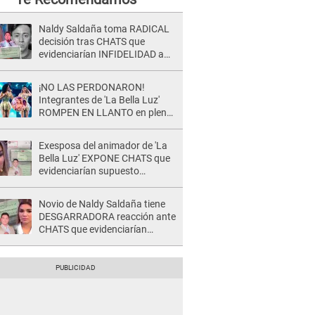
Naldy Saldaña toma RADICAL
decisión tras CHATS que
evidenciarían INFIDELIDAD a
su novio con animador de 'La
Bella Luz': "Un día..."
¡NO LAS PERDONARON!
Integrantes de 'La Bella Luz'
ROMPEN EN LLANTO en pleno
concierto y reciben FUERTES
CRÍTICAS: “La víctima ...”
Exesposa del animador de 'La
Bella Luz' EXPONE CHATS que
evidenciarían supuesto
romance clandestino con Naldy
Saldaña, pese a tener pareja
Novio de Naldy Saldaña tiene
DESGARRADORA reacción ante
CHATS que evidenciarían
INFIDELIDAD con animador de
'La Bella Luz': "Se puso..."