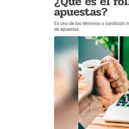
¿Qué es el rol
apuestas?
Es uno de los términos o condición
de apuestas.