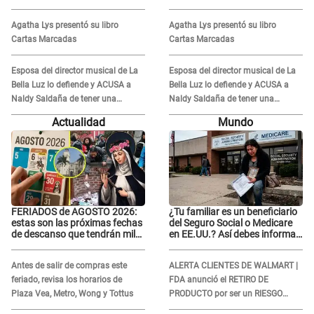
audio donde le reclama por
audio donde le reclama por
VIDEOS: "No hay necesidad de
VIDEOS: "No hay necesidad de
Agatha Lys presentó su libro
Agatha Lys presentó su libro
grabar"
grabar"
Cartas Marcadas
Cartas Marcadas
Esposa del director musical de La
Esposa del director musical de La
Bella Luz lo defiende y ACUSA a
Bella Luz lo defiende y ACUSA a
Naldy Saldaña de tener una
Naldy Saldaña de tener una
relación con él y otros integrantes
relación con él y otros integrantes
Actualidad
Mundo
FERIADOS de AGOSTO 2026:
¿Tu familiar es un beneficiario
estas son las próximas fechas
del Seguro Social o Medicare
de descanso que tendrán miles
en EE.UU.? Así debes informar
de peruanos
sobre su muerte para EVITAR
COBROS
Antes de salir de compras este
ALERTA CLIENTES DE WALMART |
feriado, revisa los horarios de
FDA anunció el RETIRO DE
Plaza Vea, Metro, Wong y Tottus
PRODUCTO por ser un RIESGO
MORTAL para consumidores: ¿Cuál