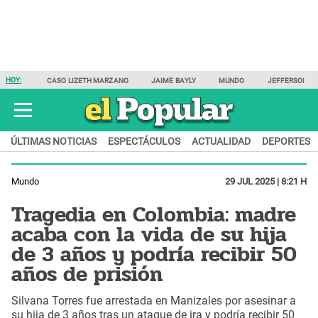
HOY:
CASO LIZETH MARZANO
JAIME BAYLY
MUNDO
JEFFERSON F
ÚLTIMAS NOTICIAS
ESPECTÁCULOS
ACTUALIDAD
DEPORTES
Mundo
29 JUL 2025 | 8:21 H
Tragedia en Colombia: madre
acaba con la vida de su hija
de 3 años y podría recibir 50
años de prisión
Silvana Torres fue arrestada en Manizales por asesinar a
su hija de 3 años tras un ataque de ira y podría recibir 50