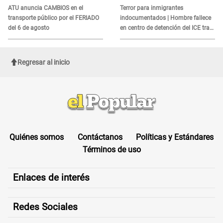
es?
ATU anuncia CAMBIOS en el
Terror para inmigrantes
transporte público por el FERIADO
indocumentados | Hombre fallece
del 6 de agosto
en centro de detención del ICE tras
sufrir una "emergencia médica"
Regresar al inicio
Quiénes somos
Contáctanos
Políticas y Estándares
Términos de uso
Enlaces de interés
Redes Sociales