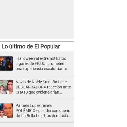
Lo último de El Popular
¡Halloween al extremo! Estos
lugares de EE.UU. prometen
una experiencia escalofriante
que nunca olvidarás
Novio de Naldy Saldaña tiene
DESGARRADORA reacción ante
CHATS que evidenciarían
INFIDELIDAD con animador de
'La Bella Luz': "Se puso..."
Pamela López revela
POLÉMICO episodio con dueño
de 'La Bella Luz' tras denuncia
de Naldy Saldaña: "Se acercó..."