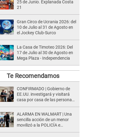
25 de Junio. Explanada Costa
21
Gran Circo de Ucrania 2026: del
10 de Julio al 31 de Agosto en
el Jockey Club-Surco
La Casa de Timoteo 2026: Del
17 de Julio al 30 de Agosto en
Mega Plaza - Independencia
Te Recomendamos
CONFIRMADO | Gobierno de
EE.UU. investigará y visitará
casa por casa de las personas
que TENGAN ESTE TRABAJO
ALARMA EN WALMART | Una
sencilla acción de un menor
movilizó a la POLICÍA e
iniciaron una investigación por
lo hallado: ¿Qué ocurrió?