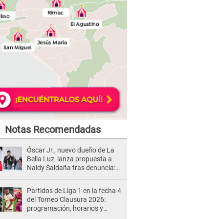
Notas Recomendadas
Óscar Jr., nuevo dueño de La
Bella Luz, lanza propuesta a
Naldy Saldaña tras denuncia:
“Va a haber otro tipo de ley”
Partidos de Liga 1 en la fecha 4
del Torneo Clausura 2026:
programación, horarios y
dónde ver