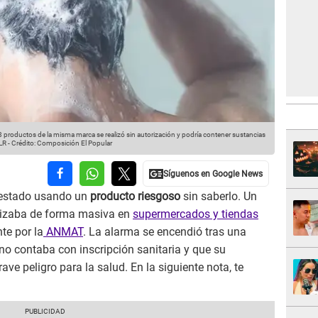
 productos de la misma marca se realizó sin autorización y podría contener sustancias
LR
-
Crédito: Composición El Popular
 estado usando un
producto riesgoso
sin saberlo. Un
izaba de forma masiva en
supermercados y tiendas
te por la
ANMAT
. La alarma se encendió tras una
no contaba con inscripción sanitaria y que su
ve peligro para la salud. En la siguiente nota, te