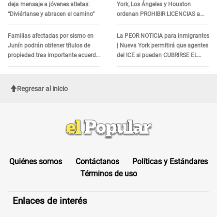
deja mensaje a jóvenes atletas:
York, Los Ángeles y Houston
“Diviértanse y abracen el camino”
ordenan PROHIBIR LICENCIAS a
quienes no presenten ESTE
DOCUMENTO
Familias afectadas por sismo en
La PEOR NOTICIA para inmigrantes
Junín podrán obtener títulos de
| Nueva York permitirá que agentes
propiedad tras importante acuerdo
del ICE si puedan CUBRIRSE EL
de Cofopri
ROSTRO
Regresar al inicio
Quiénes somos
Contáctanos
Políticas y Estándares
Términos de uso
Enlaces de interés