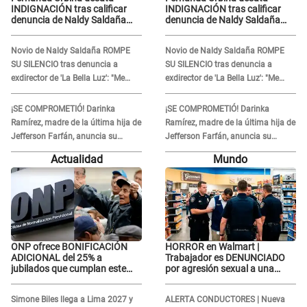
INDIGNACIÓN tras calificar
INDIGNACIÓN tras calificar
denuncia de Naldy Saldaña
denuncia de Naldy Saldaña
como 'acto bochornoso': "No
como 'acto bochornoso': "No
es justo atacar a otra mujer"
es justo atacar a otra mujer"
Novio de Naldy Saldaña ROMPE
Novio de Naldy Saldaña ROMPE
SU SILENCIO tras denuncia a
SU SILENCIO tras denuncia a
exdirector de 'La Bella Luz': "Me
exdirector de 'La Bella Luz': "Me
basta con que ella esté bien"
basta con que ella esté bien"
¡SE COMPROMETIÓ! Darinka
¡SE COMPROMETIÓ! Darinka
Ramírez, madre de la última hija de
Ramírez, madre de la última hija de
Jefferson Farfán, anuncia su
Jefferson Farfán, anuncia su
compromiso: "Sí, para siempre"
compromiso: "Sí, para siempre"
Actualidad
Mundo
ONP ofrece BONIFICACIÓN
HORROR en Walmart |
ADICIONAL del 25% a
Trabajador es DENUNCIADO
jubilados que cumplan este
por agresión sexual a una
REQUISITO: revisa si accedes
cliente y su respuesta
aquí
INDIGNÓ A TODOS
Simone Biles llega a Lima 2027 y
ALERTA CONDUCTORES | Nueva