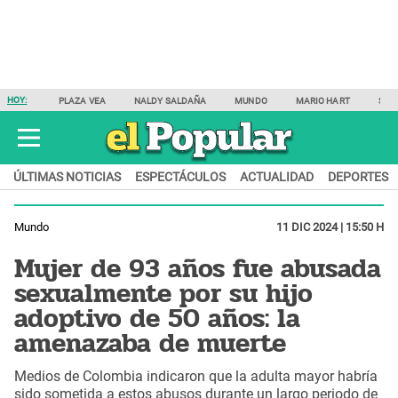
HOY:
PLAZA VEA
NALDY SALDAÑA
MUNDO
MARIO HART
SAM
ÚLTIMAS NOTICIAS
ESPECTÁCULOS
ACTUALIDAD
DEPORTES
Mundo
11 DIC 2024 | 15:50 H
Mujer de 93 años fue abusada
sexualmente por su hijo
adoptivo de 50 años: la
amenazaba de muerte
Medios de Colombia indicaron que la adulta mayor habría
sido sometida a estos abusos durante un largo periodo de