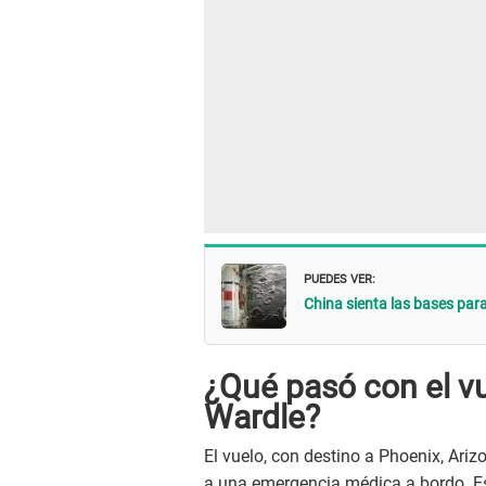
PUEDES VER:
China sienta las bases para 
¿Qué pasó con el vu
Wardle?
El vuelo, con destino a Phoenix, Ariz
a una emergencia médica a bordo. Es