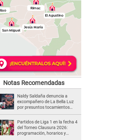
Notas Recomendadas
Naldy Saldaña denuncia a
excompañero de La Bella Luz
por presuntos tocamientos
indebidos e intento de besarla
Partidos de Liga 1 en la fecha 4
del Torneo Clausura 2026:
programación, horarios y
dónde ver