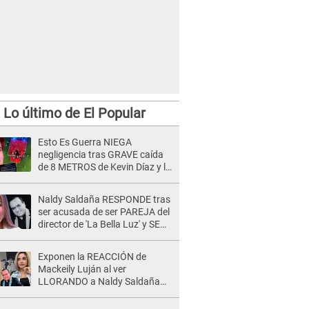
Lo último de El Popular
Esto Es Guerra NIEGA
negligencia tras GRAVE caída
de 8 METROS de Kevin Díaz y lo
SEÑALAN: "No adoptó la
postura correcta"
Naldy Saldaña RESPONDE tras
ser acusada de ser PAREJA del
director de 'La Bella Luz' y SE
QUIEBRA: "Quieren tapar lo
evidente..."
Exponen la REACCIÓN de
Mackeily Luján al ver
LLORANDO a Naldy Saldaña
tras AGRESIÓN de director de
'La Bella Luz': Esto hizo