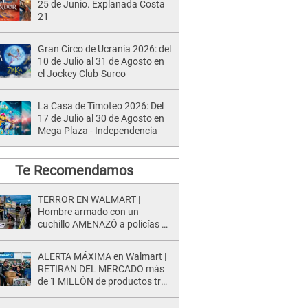
25 de Junio. Explanada Costa
21
Gran Circo de Ucrania 2026: del
10 de Julio al 31 de Agosto en
el Jockey Club-Surco
La Casa de Timoteo 2026: Del
17 de Julio al 30 de Agosto en
Mega Plaza - Independencia
Te Recomendamos
TERROR EN WALMART |
Hombre armado con un
cuchillo AMENAZÓ a policías y
clientes: Este fue su INSÓLITO
FINAL
ALERTA MÁXIMA en Walmart |
RETIRAN DEL MERCADO más
de 1 MILLÓN de productos tras
causar HERIDAS GRAVES en
usuarios