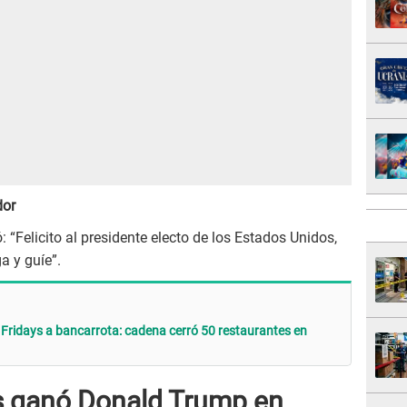
dor
: “Felicito al presidente electo de los Estados Unidos,
a y guíe”.
GI Fridays a bancarrota: cadena cerró 50 restaurantes en
s ganó Donald Trump en