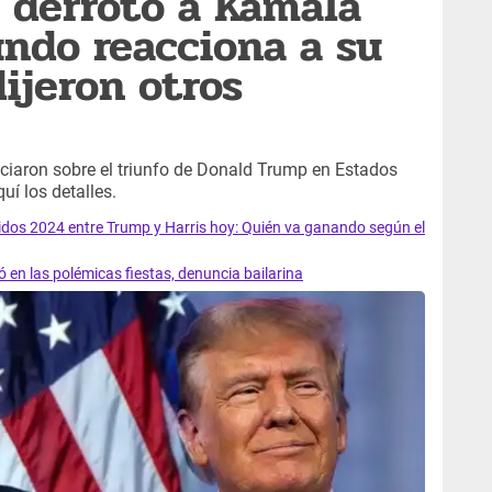
 derrotó a Kamala
undo reacciona a su
dijeron otros
nciaron sobre el triunfo de Donald Trump en Estados
uí los detalles.
dos 2024 entre Trump y Harris hoy: Quién va ganando según el
 en las polémicas fiestas, denuncia bailarina