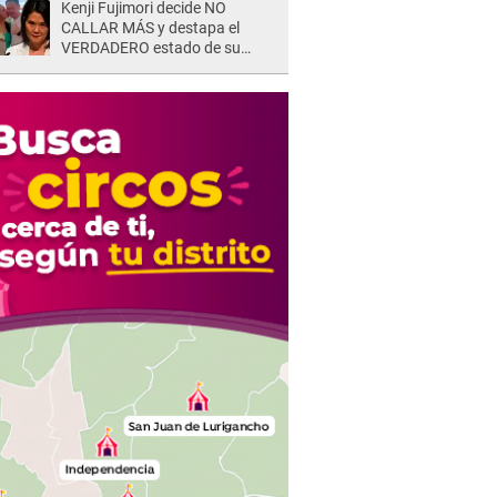
Kenji Fujimori decide NO
CALLAR MÁS y destapa el
VERDADERO estado de su
relación familiar con Keiko
Fujimori: "Mi familia es Érika, mi
suegra..."