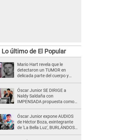
Lo último de El Popular
Mario Hart revela que le
detectaron un TUMOR en
delicada parte del cuerpo y
expone diagnóstico: "Dolores
muy fuertes..."
Óscar Junior SE DIRIGE a
Naldy Saldaña con
IMPENSADA propuesta como
nuevo líder de 'La Bella Luz' tras
denuncia: "Otro tipo de ley..."
Óscar Junior expone AUDIOS
de Héctor Boza, exintegrante
de 'La Bella Luz', BURLÁNDOSE
de Anely Dávila tras acusarlo
de maltrato: "Grábame..."