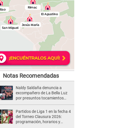
Notas Recomendadas
Naldy Saldaña denuncia a
excompañero de La Bella Luz
por presuntos tocamientos
indebidos e intento de besarla
Partidos de Liga 1 en la fecha 4
del Torneo Clausura 2026:
programación, horarios y
dónde ver