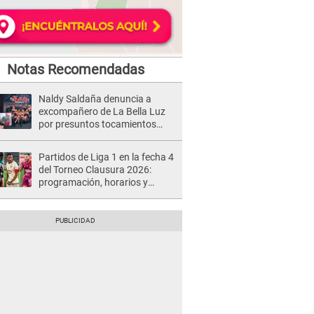
Notas Recomendadas
Naldy Saldaña denuncia a
excompañero de La Bella Luz
por presuntos tocamientos
indebidos e intento de besarla
Partidos de Liga 1 en la fecha 4
del Torneo Clausura 2026:
programación, horarios y
dónde ver