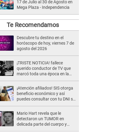
17 de Julio al 30 de Agosto en
Mega Plaza - Independencia
Te Recomendamos
Descubre tu destino en el
horóscopo de hoy, viernes 7 de
agosto del 2026
¡TRISTE NOTICIA! fallece
querido conductor de TV que
marcó toda una época en la
pantalla chica, así fue su
repentino adiós
¡Atención afiliados! SIS otorga
beneficio económico y así
puedes consultar con tu DNI si
te corresponde
Mario Hart revela que le
detectaron un TUMOR en
delicada parte del cuerpo y
expone diagnóstico: "Dolores
muy fuertes..."