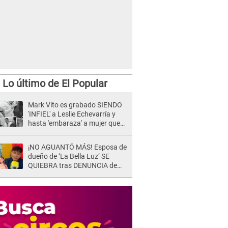
Lo último de El Popular
Mark Vito es grabado SIENDO
'INFIEL' a Leslie Echevarría y
hasta 'embaraza' a mujer que
sería su AMANTE: "¡Eres un
desgraciado! "
¡NO AGUANTÓ MÁS! Esposa de
dueño de ‘La Bella Luz’ SE
QUIEBRA tras DENUNCIA de
Héctor Boza y ARREMETE
contra Claudia Salazar