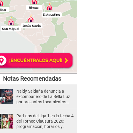
Notas Recomendadas
Naldy Saldaña denuncia a
excompañero de La Bella Luz
por presuntos tocamientos
indebidos e intento de besarla
Partidos de Liga 1 en la fecha 4
del Torneo Clausura 2026:
programación, horarios y
dónde ver