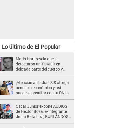
Lo último de El Popular
Mario Hart revela que le
detectaron un TUMOR en
delicada parte del cuerpo y
expone diagnóstico: "Dolores
muy fuertes..."
¡Atención afiliados! SIS otorga
beneficio económico y así
puedes consultar con tu DNI si
te corresponde
Óscar Junior expone AUDIOS
de Héctor Boza, exintegrante
de 'La Bella Luz', BURLÁNDOSE
de Anely Dávila tras acusarlo
de maltrato: "Grábame..."