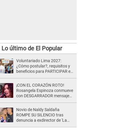
Lo último de El Popular
Voluntariado Lima 2027:
¿Cómo postular?, requisitos y
beneficios para PARTICIPAR en
los Juegos Panamericanos
¡CON EL CORAZÓN ROTO!
Rosangela Espinoza conmueve
con DESGARRADOR mensaje
tras terrible pérdida: "Descansa
en paz..."
Novio de Naldy Saldaña
ROMPE SU SILENCIO tras
denuncia a exdirector de 'La
Bella Luz': "Me basta con que
ella esté bien"