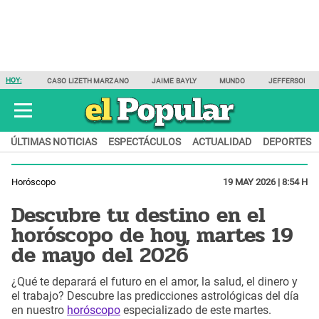
HOY:
CASO LIZETH MARZANO
JAIME BAYLY
MUNDO
JEFFERSON F
ÚLTIMAS NOTICIAS
ESPECTÁCULOS
ACTUALIDAD
DEPORTES
Horóscopo
19 MAY 2026 | 8:54 H
Descubre tu destino en el
horóscopo de hoy, martes 19
de mayo del 2026
¿Qué te deparará el futuro en el amor, la salud, el dinero y
el trabajo? Descubre las predicciones astrológicas del día
en nuestro
horóscopo
especializado de este martes.