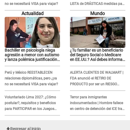
no se necesitará VISA para viajar?
LISTA de DRÁSTICAS medidas para
prevenir acoso en 'La Bella Luz' tras
Actualidad
Mundo
caso Naldy Saldaña
Bachiller en psicología niega
¿Tu familiar es un beneficiario
agresión a menor con autismo
del Seguro Social o Medicare
y lanza polémica justificación:
en EE.UU.? Así debes informar
"Defenderme ante..."
sobre su muerte para EVITAR
COBROS
Perú y México REESTABLECEN
ALERTA CLIENTES DE WALMART |
relaciones diplomáticas, pero ¿ya
FDA anunció el RETIRO DE
no se necesitará VISA para viajar?
PRODUCTO por ser un RIESGO
MORTAL para consumidores: ¿Cuál
es?
Voluntariado Lima 2027: ¿Cómo
Terror para inmigrantes
postular?, requisitos y beneficios
indocumentados | Hombre fallece
para PARTICIPAR en los Juegos
en centro de detención del ICE tras
Panamericanos
sufrir una "emergencia médica"
Regresar al inicio