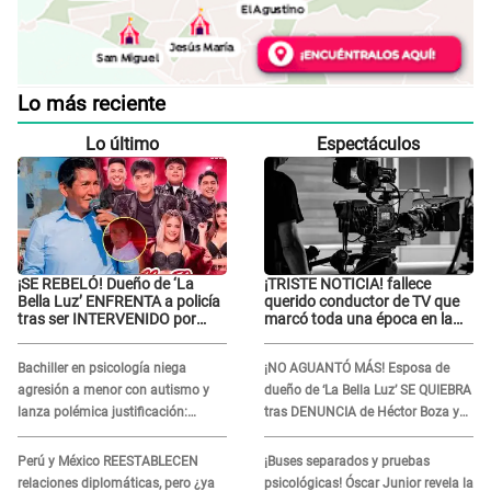
Lo más reciente
Lo último
Espectáculos
¡SE REBELÓ! Dueño de ‘La
¡TRISTE NOTICIA! fallece
Bella Luz’ ENFRENTA a policía
querido conductor de TV que
tras ser INTERVENIDO por
marcó toda una época en la
miccionar en la vía pública: “Lo
pantalla chica, así fue su
hice por necesidad”
repentino adiós
Bachiller en psicología niega
¡NO AGUANTÓ MÁS! Esposa de
agresión a menor con autismo y
dueño de ‘La Bella Luz’ SE QUIEBRA
lanza polémica justificación:
tras DENUNCIA de Héctor Boza y
"Defenderme ante..."
ARREMETE contra Claudia Salazar
Perú y México REESTABLECEN
¡Buses separados y pruebas
relaciones diplomáticas, pero ¿ya
psicológicas! Óscar Junior revela la