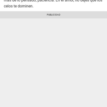
más de lo pensado; paciencia. En el amor, no dejes que los
celos te dominen.