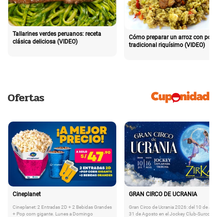
Tallarines verdes peruanos: receta
Cómo preparar un arroz con poll
clásica deliciosa (VIDEO)
tradicional riquísimo (VIDEO)
Ofertas
Cineplanet
GRAN CIRCO DE UCRANIA
Cineplanet: 2 Entradas 2D + 2 Bebidas Grandes
Gran Circo de Ucrania 2026: del 10 de Juli
+ Pop corn gigante. Lunes a Domingo
31 de Agosto en el Jockey Club-Surco