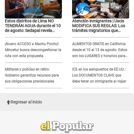
Estos distritos de Lima NO
Atención inmigrantes | Uscis
TENDRÁN AGUA durante el 10
MODIFICA SUS REGLAS: Los
de agosto: Sedapal revela
trámites migratorios que
horarios oficiales
podrían necesitar tu prueba de
ADN
¡Nuevo ACCESO a Machu Picchu!
ALIMENTOS GRATIS en California
Mincetur busca descongestionar la
desde el 10 al 13 de agosto: Estos
ruta con esta propuesta
son los LUGARES y horarios para
recibir la ayuda
Militares y policías en retiro:
ICE en los aeropuertos de EE.UU.:
Gobierno garantiza recursos para
Los DOCUMENTOS CLAVE que
sus obligaciones previsionales
debe tener un inmigrante al viajar
Regresar al inicio