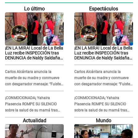
Lo último
Espectáculos
¡EN LA MIRA! Local de La Bella
¡EN LA MIRA! Local de La Bella
Luz recibe INSPECCIÓN tras
Luz recibe INSPECCIÓN tras
DENUNCIA de Naldy Saldaña
DENUNCIA de Naldy Saldaña
contra el exdirector César
contra el exdirector César
Sánchez
Sánchez
Carlos Alcántara anuncia la
Carlos Alcántara anuncia la
muerte de su madre y conmueve
muerte de su madre y conmueve
con desgarrador mensaje: “Fuiste
con desgarrador mensaje: “Fuiste
una gran mujer”
una gran mujer”
¡CONMOCIONADA¡ Yahaira
¡CONMOCIONADA¡ Yahaira
Plasencia ROMPE SU SILENCIO
Plasencia ROMPE SU SILENCIO
sobre la salud de su mamá tras
sobre la salud de su mamá tras
APARECER en centro oncológico:
APARECER en centro oncológico:
Actualidad
Mundo
“La oración tiene poder”
“La oración tiene poder”