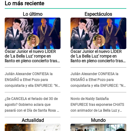
Lo más reciente
Lo último
Espectáculos
Óscar Junior el nuevo LÍDER
Óscar Junior el nuevo LÍDER
de 'La Bella Luz' rompe en
de 'La Bella Luz' rompe en
llanto en pleno concierto tras
llanto en pleno concierto tras
GRAVE DENUNCIA de Naldy
GRAVE DENUNCIA de Naldy
Saldaña: “Prometo no
Saldaña: “Prometo no
Julián Alexander CONFIESA la
Julián Alexander CONFIESA la
defraudarlos”
defraudarlos”
ENGAÑÓ a Ethel Pozo para
ENGAÑÓ a Ethel Pozo para
conquistarla y ella ENFURECE: "No
conquistarla y ella ENFURECE: "No
te lo voy a perdonar nunca"
te lo voy a perdonar nunca"
¿Se CANCELA el feriado del 30 de
Novio de Naldy Saldaña
agosto? Gobierno aclara que
ENFURECE tras exponerse CHATS
pasará con el Día de Santa Rosa de
con animador de La Bella Luz y
Lima
ADVIERTE: "Estúp@&# que cree
Actualidad
Mundo
que..."