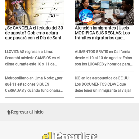
¿Se CANCELA el feriado del 30
Atención inmigrantes | Uscis
de agosto? Gobierno aclara
MODIFICA SUS REGLAS: Los
que pasará con el Día de Santa
trámites migratorios que
Rosa de Lima
podrían necesitar tu prueba de
ADN
LLOVIZNAS regresan a Lima:
ALIMENTOS GRATIS en California
Senamhi advierte CAMBIOS en el
desde el 10 al 13 de agosto: Estos
clima durante este 10 y 11 de
son los LUGARES y horarios para
agosto
recibir la ayuda
Metropolitano en Lima Norte: ¿por
ICE en los aeropuertos de EE.UU.:
qué 11 estaciones SIGUEN
Los DOCUMENTOS CLAVE que
CERRADAS y cuándo funcionaría
debe tener un inmigrante al viajar
toda la ampliación?
Regresar al inicio