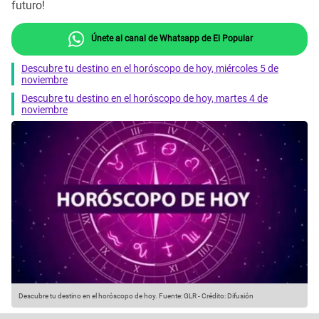
futuro!
Únete al canal de Whatsapp de El Popular
Descubre tu destino en el horóscopo de hoy, miércoles 5 de
noviembre
Descubre tu destino en el horóscopo de hoy, martes 4 de
noviembre
Descubre tu destino en el horóscopo de hoy.
Fuente: GLR
-
Crédito: Difusión