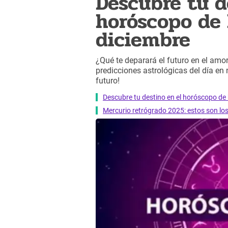
Descubre tu d
horóscopo de 
diciembre
¿Qué te deparará el futuro en el amor,
predicciones astrológicas del día en
futuro!
Descubre tu destino en el horóscopo de 
Mercurio retrógrado 2025: estos son lo