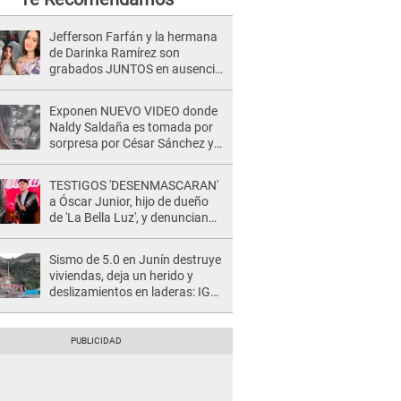
Jefferson Farfán y la hermana
de Darinka Ramírez son
grabados JUNTOS en ausencia
de Xiomy Kanashiro: "Siempre
va acompañada..."
Exponen NUEVO VIDEO donde
Naldy Saldaña es tomada por
sorpresa por César Sánchez y
ella evidencia su REACCIÓN: Le
agarró la mano
TESTIGOS 'DESENMASCARAN'
a Óscar Junior, hijo de dueño
de 'La Bella Luz', y denuncian
maltratos en la orquesta: "Los
humilla..."
Sismo de 5.0 en Junín destruye
viviendas, deja un herido y
deslizamientos en laderas: IGP
alerta sobre posibles réplicas