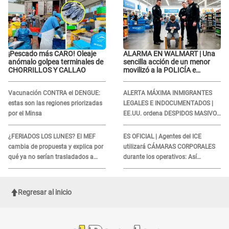
¡Pescado más CARO! Oleaje
ALARMA EN WALMART | Una
anómalo golpea terminales de
sencilla acción de un menor
CHORRILLOS Y CALLAO
movilizó a la POLICÍA e
iniciaron una investigación por
lo hallado: ¿Qué ocurrió?
Vacunación CONTRA el DENGUE:
ALERTA MÁXIMA INMIGRANTES
estas son las regiones priorizadas
LEGALES E INDOCUMENTADOS |
por el Minsa
EE.UU. ordena DESPIDOS MASIVOS
y DEPORTACIONES a estos
extranjeros
¿FERIADOS LOS LUNES? El MEF
ES OFICIAL | Agentes del ICE
cambia de propuesta y explica por
utilizará CÁMARAS CORPORALES
qué ya no serían trasladados a
durante los operativos: Así
viernes
afectará a inmigrantes
Regresar al inicio