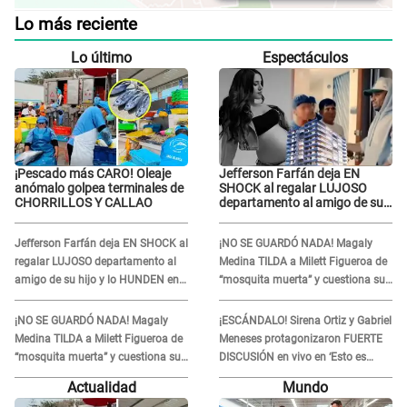
Lo más reciente
Lo último
Espectáculos
¡Pescado más CARO! Oleaje
Jefferson Farfán deja EN
anómalo golpea terminales de
SHOCK al regalar LUJOSO
CHORRILLOS Y CALLAO
departamento al amigo de su
hijo y lo HUNDEN en redes: "A
su hija se lo negó"
Jefferson Farfán deja EN SHOCK al
¡NO SE GUARDÓ NADA! Magaly
regalar LUJOSO departamento al
Medina TILDA a Milett Figueroa de
amigo de su hijo y lo HUNDEN en
“mosquita muerta” y cuestiona su
redes: "A su hija se lo negó"
RECONCILIACIÓN con Marcelo
Tinelli en TV argentina
¡NO SE GUARDÓ NADA! Magaly
¡ESCÁNDALO! Sirena Ortiz y Gabriel
Medina TILDA a Milett Figueroa de
Meneses protagonizaron FUERTE
“mosquita muerta” y cuestiona su
DISCUSIÓN en vivo en ‘Esto es
RECONCILIACIÓN con Marcelo
Guerra’: “Ya no quiero...”
Actualidad
Mundo
Tinelli en TV argentina