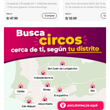
Cineplanet: 2 Entradas 2D + 2 Bebidas Grandes
Gran Circo de Ucrania 2026: del 10 de Juli
+ Pop corn gigante. Lunes a Domingo
31 de Agosto en el Jockey Club-Surco
PRECIO
PRECIO
Comprar
Comp
S/
47.90
S/
32.00