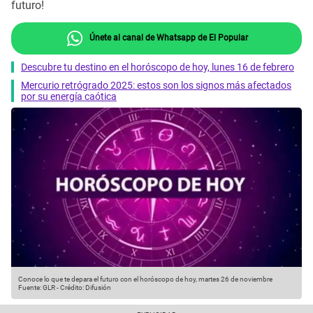
futuro!
Únete al canal de Whatsapp de El Popular
Descubre tu destino en el horóscopo de hoy, lunes 16 de febrero
Mercurio retrógrado 2025: estos son los signos más afectados
por su energía caótica
Conoce lo que te depara el futuro con el horóscopo de hoy, martes 26 de noviembre
Fuente: GLR
-
Crédito: Difusión