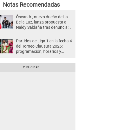
Notas Recomendadas
Óscar Jr., nuevo dueño de La
Bella Luz, lanza propuesta a
Naldy Saldaña tras denuncia:
“Va a haber otro tipo de ley”
Partidos de Liga 1 en la fecha 4
del Torneo Clausura 2026:
programación, horarios y
dónde ver