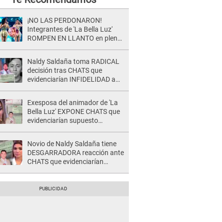
¡NO LAS PERDONARON!
Integrantes de 'La Bella Luz'
ROMPEN EN LLANTO en pleno
concierto y reciben FUERTES
CRÍTICAS: “La víctima ...”
Naldy Saldaña toma RADICAL
decisión tras CHATS que
evidenciarían INFIDELIDAD a
su novio con animador de 'La
Bella Luz': "Un día..."
Exesposa del animador de 'La
Bella Luz' EXPONE CHATS que
evidenciarían supuesto
romance clandestino con Naldy
Saldaña, pese a tener pareja
Novio de Naldy Saldaña tiene
DESGARRADORA reacción ante
CHATS que evidenciarían
INFIDELIDAD con animador de
'La Bella Luz': "Se puso..."