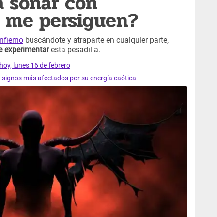
a soñar con
 me persiguen?
infierno
buscándote y atraparte en cualquier parte,
e experimentar
esta pesadilla.
hoy, lunes 16 de febrero
s signos más afectados por su energía caótica