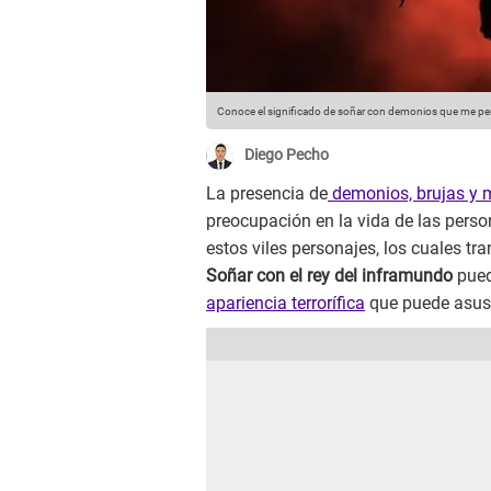
Conoce el significado de soñar con demonios que me pe
Diego Pecho
La presencia de
demonios, brujas y 
preocupación en la vida de las perso
estos viles personajes, los cuales tra
Soñar con el rey del inframundo
pued
apariencia terrorífica
que puede asust