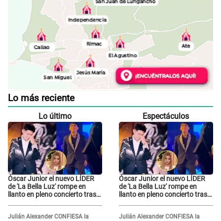
Lo más reciente
Lo último
Espectáculos
Óscar Junior el nuevo LÍDER
Óscar Junior el nuevo LÍDER
de 'La Bella Luz' rompe en
de 'La Bella Luz' rompe en
llanto en pleno concierto tras
llanto en pleno concierto tras
GRAVE DENUNCIA de Naldy
GRAVE DENUNCIA de Naldy
Saldaña: “Prometo no
Saldaña: “Prometo no
Julián Alexander CONFIESA la
Julián Alexander CONFIESA la
defraudarlos”
defraudarlos”