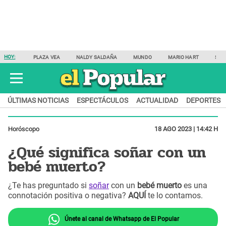
HOY:
PLAZA VEA
NALDY SALDAÑA
MUNDO
MARIO HART
SAM
ÚLTIMAS NOTICIAS
ESPECTÁCULOS
ACTUALIDAD
DEPORTES
Horóscopo
18 AGO 2023 | 14:42 H
¿Qué significa soñar con un
bebé muerto?
¿Te has preguntado si
soñar
con un
bebé muerto
es una
connotación positiva o negativa?
AQUÍ
te lo contamos.
Únete al canal de Whatsapp de El Popular