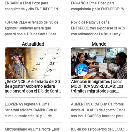
ENGAÑÓ a Ethel Pozo para
ENGAÑÓ a Ethel Pozo para
conquistarla y ella ENFURECE: "No
conquistarla y ella ENFURECE: "No
te lo voy a perdonar nunca"
te lo voy a perdonar nunca"
¿Se CANCELA el feriado del 30 de
Novio de Naldy Saldaña
agosto? Gobierno aclara que
ENFURECE tras exponerse CHATS
pasará con el Día de Santa Rosa de
con animador de La Bella Luz y
Lima
ADVIERTE: "Estúp@&# que cree
Actualidad
Mundo
que..."
¿Se CANCELA el feriado del 30
Atención inmigrantes | Uscis
de agosto? Gobierno aclara
MODIFICA SUS REGLAS: Los
que pasará con el Día de Santa
trámites migratorios que
Rosa de Lima
podrían necesitar tu prueba de
ADN
LLOVIZNAS regresan a Lima:
ALIMENTOS GRATIS en California
Senamhi advierte CAMBIOS en el
desde el 10 al 13 de agosto: Estos
clima durante este 10 y 11 de
son los LUGARES y horarios para
agosto
recibir la ayuda
Metropolitano en Lima Norte: ¿por
ICE en los aeropuertos de EE.UU.: