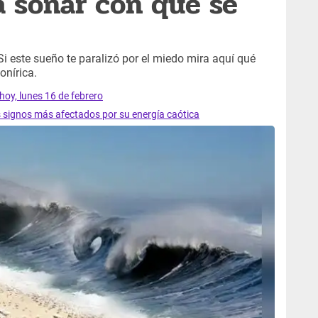
a soñar con que se
i este sueño te paralizó por el miedo mira aquí qué
onírica.
hoy, lunes 16 de febrero
s signos más afectados por su energía caótica