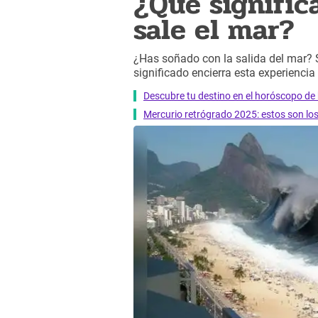
¿Qué signific
sale el mar?
¿Has soñado con la salida del mar? S
significado encierra esta experiencia 
Descubre tu destino en el horóscopo de 
Mercurio retrógrado 2025: estos son lo