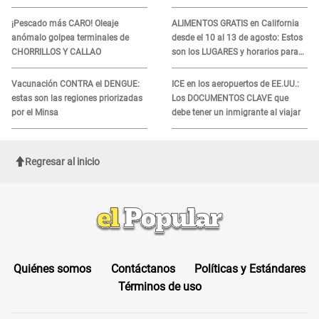
denuncian demora en
podrían necesitar tu prueba de
tratamiento
ADN
¡Pescado más CARO! Oleaje
ALIMENTOS GRATIS en California
anómalo golpea terminales de
desde el 10 al 13 de agosto: Estos
CHORRILLOS Y CALLAO
son los LUGARES y horarios para
recibir la ayuda
Vacunación CONTRA el DENGUE:
ICE en los aeropuertos de EE.UU.:
estas son las regiones priorizadas
Los DOCUMENTOS CLAVE que
por el Minsa
debe tener un inmigrante al viajar
Regresar al inicio
Quiénes somos
Contáctanos
Políticas y Estándares
Términos de uso