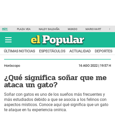
HOY:
PLAZA VEA
NALDY SALDAÑA
MUNDO
MARIO HART
SAM
ÚLTIMAS NOTICIAS
ESPECTÁCULOS
ACTUALIDAD
DEPORTES
Horóscopo
16 AGO 2022 | 19:57 H
¿Qué significa soñar que me
ataca un gato?
Soñar con gatos es uno de los sueños más frecuentes y
más estudiados debido a que se asocia a los felinos con
aspectos místicos. Conoce aquí qué significa que un gato
te ataque en tu experiencia onírica.