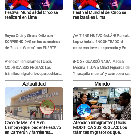
Festival Mundial del Circo se
Festival Mundial del Circo se
realizará en Lima
realizará en Lima
Raysa Ortiz y Sirena Ortiz son
¡YA TIENE NUEVO GALÁN! Pamela
SORPRENDIDAS en los camerinos
López habría ENCONTRADO el
de ‘Esto es Guerra’ tras FUERTE
amor con joven empresario y Pati
ENFRENTAMIENTO con Gabriel
Lorena la ECHA en VIVO
Moisés: “Gracias”
Atención inmigrantes | Uscis
¡NO SE GUARDÓ NADA! Magaly
MODIFICA SUS REGLAS: Los
Medina TILDA a Milett Figueroa de
trámites migratorios que podrían
“mosquita muerta” y cuestiona su
necesitar tu prueba de ADN
RECONCILIACIÓN con Marcelo
Actualidad
Mundo
Tinelli en TV argentina
Caso de MALARIA en
Atención inmigrantes | Uscis
Lambayeque: paciente estuvo
MODIFICA SUS REGLAS: Los
en Camerún y familiares
trámites migratorios que