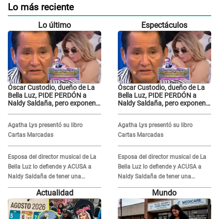
Lo más reciente
Lo último
Espectáculos
Óscar Custodio, dueño de La
Óscar Custodio, dueño de La
Bella Luz, PIDE PERDÓN a
Bella Luz, PIDE PERDÓN a
Naldy Saldaña, pero exponen
Naldy Saldaña, pero exponen
audio donde le reclama por
audio donde le reclama por
VIDEOS: "No hay necesidad de
VIDEOS: "No hay necesidad de
Agatha Lys presentó su libro
Agatha Lys presentó su libro
grabar"
grabar"
Cartas Marcadas
Cartas Marcadas
Esposa del director musical de La
Esposa del director musical de La
Bella Luz lo defiende y ACUSA a
Bella Luz lo defiende y ACUSA a
Naldy Saldaña de tener una
Naldy Saldaña de tener una
relación con él y otros integrantes
relación con él y otros integrantes
Actualidad
Mundo