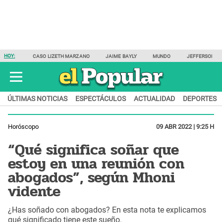
HOY:
CASO LIZETH MARZANO
JAIME BAYLY
MUNDO
JEFFERSON F
ÚLTIMAS NOTICIAS
ESPECTÁCULOS
ACTUALIDAD
DEPORTES
Horóscopo
09 ABR 2022 | 9:25 H
“Qué significa soñar que
estoy en una reunión con
abogados”, según Mhoni
vidente
¿Has soñado con abogados? En esta nota te explicamos
qué significado tiene este sueño.