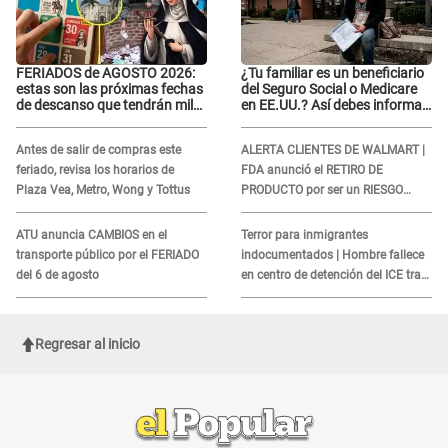
FERIADOS de AGOSTO 2026:
¿Tu familiar es un beneficiario
estas son las próximas fechas
del Seguro Social o Medicare
de descanso que tendrán miles
en EE.UU.? Así debes informar
de peruanos
sobre su muerte para EVITAR
COBROS
Antes de salir de compras este
ALERTA CLIENTES DE WALMART |
feriado, revisa los horarios de
FDA anunció el RETIRO DE
Plaza Vea, Metro, Wong y Tottus
PRODUCTO por ser un RIESGO
MORTAL para consumidores: ¿Cuál
es?
ATU anuncia CAMBIOS en el
Terror para inmigrantes
transporte público por el FERIADO
indocumentados | Hombre fallece
del 6 de agosto
en centro de detención del ICE tras
sufrir una "emergencia médica"
Regresar al inicio