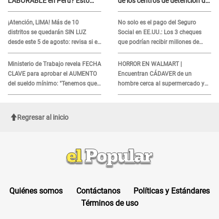
LABORABLE en Perú? Esto
de los centros de detención del
dice El Peruano
ICE: Trump quiere
ELIMINARLO
¡Atención, LIMA! Más de 10
No solo es el pago del Seguro
distritos se quedarán SIN LUZ
Social en EE.UU.: Los 3 cheques
desde este 5 de agosto: revisa si el
que podrían recibir millones de
tuyo está en la lista
personas en agosto
Ministerio de Trabajo revela FECHA
HORROR EN WALMART |
CLAVE para aprobar el AUMENTO
Encuentran CÁDAVER de un
del sueldo mínimo: "Tenemos que
hombre cerca al supermercado y
activar..."
esto reveló la autopsia que le
realizaron
Regresar al inicio
Quiénes somos
Contáctanos
Políticas y Estándares
Términos de uso