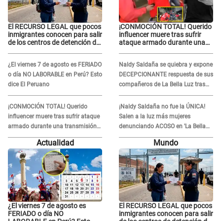
El RECURSO LEGAL que pocos
¡CONMOCIÓN TOTAL! Querido
inmigrantes conocen para salir
influencer muere tras sufrir
de los centros de detención del
ataque armado durante una
ICE: Trump quiere
transmisión en vivo
ELIMINARLO
¿El viernes 7 de agosto es FERIADO
Naldy Saldaña se quiebra y expone
o día NO LABORABLE en Perú? Esto
DECEPCIONANTE respuesta de sus
dice El Peruano
compañeros de La Bella Luz tras
sufrir agresión: "Sabían lo que
pasaba"
¡CONMOCIÓN TOTAL! Querido
¡Naldy Saldaña no fue la ÚNICA!
influencer muere tras sufrir ataque
Salen a la luz más mujeres
armado durante una transmisión
denunciando ACOSO en 'La Bella
en vivo
Luz' por parte de director
Actualidad
Mundo
¿El viernes 7 de agosto es
El RECURSO LEGAL que pocos
FERIADO o día NO
inmigrantes conocen para salir