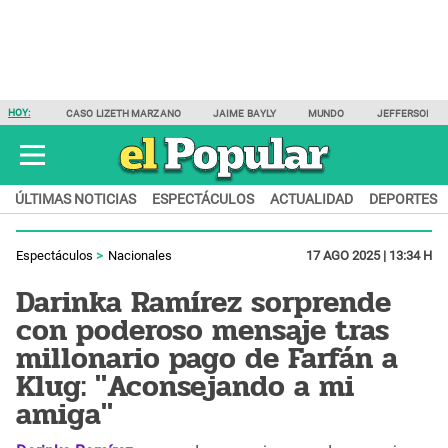
HOY:
CASO LIZETH MARZANO
JAIME BAYLY
MUNDO
JEFFERSON F
ÚLTIMAS NOTICIAS
ESPECTÁCULOS
ACTUALIDAD
DEPORTES
Espectáculos
Nacionales
17 AGO 2025 | 13:34 H
Darinka Ramírez sorprende
con poderoso mensaje tras
millonario pago de Farfán a
Klug: "Aconsejando a mi
amiga"