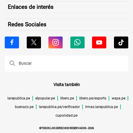
Enlaces de interés
Redes Sociales
Visita también
larepublica.pe
elpopular.pe
libero.pe
libero.pe/esports
wapa.pe
buenazo.pe
larepublica.pe/verificador
lrmas.larepublica.pe
cuponidad.pe
©TODOS LOS DERECHOS RESERVADOS -
2026