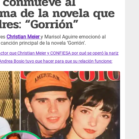
r conmueve al
ema de la novela que
res: “Gorrión”
res
Christian Meier
y Marisol Aguirre emocionó al
canción principal de la novela ‘Gorrión’.
tor que Christian Meier y CONFIESA por qué se operó la nariz
 Andrea Bosio tuvo que hacer para que su relación funcione: