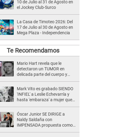
10 de Julio al 31 de Agosto en
el Jockey Club-Surco
La Casa de Timoteo 2026: Del
17 de Julio al 30 de Agosto en
Mega Plaza - Independencia
Te Recomendamos
Mario Hart revela que le
detectaron un TUMOR en
delicada parte del cuerpo y
expone diagnóstico: "Dolores
muy fuertes..."
Mark Vito es grabado SIENDO
'INFIEL' a Leslie Echevarría y
hasta 'embaraza' a mujer que
sería su AMANTE: "¡Eres un
desgraciado! "
Óscar Junior SE DIRIGE a
Naldy Saldaña con
IMPENSADA propuesta como
nuevo líder de 'La Bella Luz' tras
denuncia: "Otro tipo de ley..."