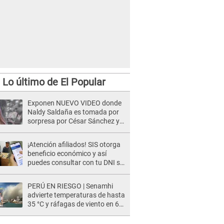
Lo último de El Popular
Exponen NUEVO VIDEO donde
Naldy Saldaña es tomada por
sorpresa por César Sánchez y
ella evidencia su REACCIÓN: Le
agarró la mano
¡Atención afiliados! SIS otorga
beneficio económico y así
puedes consultar con tu DNI si
te corresponde
PERÚ EN RIESGO | Senamhi
advierte temperaturas de hasta
35 °C y ráfagas de viento en 6
regiones del país