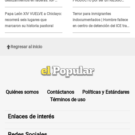
deslizamientos en laderas: IGP
PRODUCTO por ser un RIESGO
alerta sobre posibles réplicas
MORTAL para consumidores: ¿Cuál
es?
Papa León XIV VUELVE a Chiclayo:
Terror para inmigrantes
recorrerá seis lugares que
indocumentados | Hombre fallece
marcaron su historia pastoral
en centro de detención del ICE tras
sufrir una "emergencia médica"
Regresar al inicio
Quiénes somos
Contáctanos
Políticas y Estándares
Términos de uso
Enlaces de interés
Redes Sociales