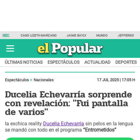
HOY:
CASO LIZETH MARZANO
JAIME BAYLY
MUNDO
JEFFERSON F
ÚLTIMAS NOTICIAS
ESPECTÁCULOS
ACTUALIDAD
DEPORTES
Espectáculos
Nacionales
17 JUL 2025 | 17:05 H
Ducelia Echevarría sorprende
con revelación: "Fui pantalla
de varios"
la exchica reality
Ducelia Echevarría
sin pelos en la lengua
se mandó con todo en el programa
“Entrometidos”