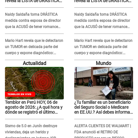
revela la LISTA de DRÁSTICAS
revela la LISTA de DRÁSTICAS
medidas para prevenir acoso
medidas para prevenir acoso
en 'La Bella Luz' tras caso
en 'La Bella Luz' tras caso
Naldy Saldaña toma DRÁSTICA
Naldy Saldaña toma DRÁSTICA
Naldy Saldaña
Naldy Saldaña
medida contra esposa de director
medida contra esposa de director
que la ACUSÓ de tener romance
que la ACUSÓ de tener romance
con él: "Muy triste..."
con él: "Muy triste..."
Mario Hart revela que le detectaron
Mario Hart revela que le detectaron
un TUMOR en delicada parte del
un TUMOR en delicada parte del
cuerpo y expone diagnóstico:
cuerpo y expone diagnóstico:
"Dolores muy fuertes..."
"Dolores muy fuertes..."
Actualidad
Mundo
Temblor en Perú HOY, 06 de
¿Tu familiar es un beneficiario
agosto de 2026: ¿A qué hora y
del Seguro Social o Medicare
dónde se registró el último
en EE.UU.? Así debes informar
sismo, según IGP?
sobre su muerte para EVITAR
COBROS
Sismo de 5.0 en Junín destruye
ALERTA CLIENTES DE WALMART |
viviendas, deja un herido y
FDA anunció el RETIRO DE