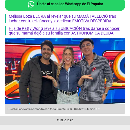
Únete al canal de Whatsapp de El Popular
Melissa Loza LLORA al revelar que su MAMÁ FALLECIÓ tras
luchar contra el cáncer y le dedican EMOTIVA DESPEDIDA
Hija de Patty Wong revela su UBICACIÓN tras darse a conocer
que su mamá dejó a su familia con ASTRONÓMICA DEUDA
Ducelia Echevarría se mandó con todo
Fuente: GLR
-
Crédito: Difusión EP