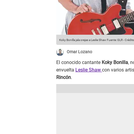
Koky Bonilla jala orejas a Leslie Shaw
Fuente: GLR
-
Crédito
Omar Lozano
El conocido cantante
Koky Bonilla
, 
envuelta
Leslie Shaw
con varios arti
Rincón
.