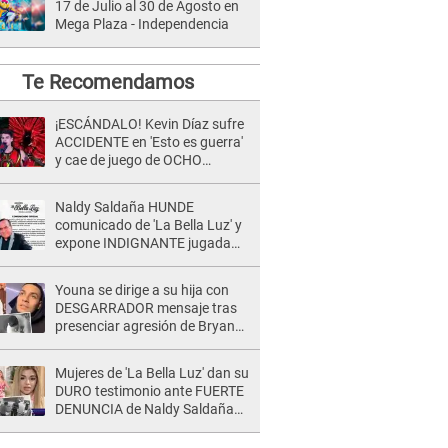
17 de Julio al 30 de Agosto en
Mega Plaza - Independencia
Te Recomendamos
¡ESCÁNDALO! Kevin Díaz sufre
ACCIDENTE en 'Esto es guerra'
y cae de juego de OCHO
METROS de altura: "La
colchoneta se rompe..."
Naldy Saldaña HUNDE
comunicado de 'La Bella Luz' y
expone INDIGNANTE jugada
para DEFENDER a director:
"Que he tenido algo..."
Youna se dirige a su hija con
DESGARRADOR mensaje tras
presenciar agresión de Bryan
Torres a Samahara Lobatón:
"Perdóname mi amor"
Mujeres de 'La Bella Luz' dan su
DURO testimonio ante FUERTE
DENUNCIA de Naldy Saldaña
contra director: "Cualquier
acusación de apañamiento..."