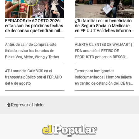
FERIADOS de AGOSTO 2026:
¿Tu familiar es un beneficiario
estas son las próximas fechas
del Seguro Social o Medicare
de descanso que tendrán miles
en EE.UU.? Así debes informar
de peruanos
sobre su muerte para EVITAR
COBROS
Antes de salir de compras este
ALERTA CLIENTES DE WALMART |
feriado, revisa los horarios de
FDA anunció el RETIRO DE
Plaza Vea, Metro, Wong y Tottus
PRODUCTO por ser un RIESGO
MORTAL para consumidores: ¿Cuál
es?
ATU anuncia CAMBIOS en el
Terror para inmigrantes
transporte público por el FERIADO
indocumentados | Hombre fallece
del 6 de agosto
en centro de detención del ICE tras
sufrir una "emergencia médica"
Regresar al inicio