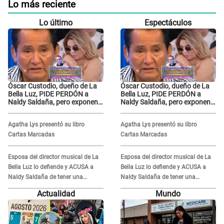
Lo más reciente
Lo último
Espectáculos
Óscar Custodio, dueño de La
Óscar Custodio, dueño de La
Bella Luz, PIDE PERDÓN a
Bella Luz, PIDE PERDÓN a
Naldy Saldaña, pero exponen
Naldy Saldaña, pero exponen
audio donde le reclama por
audio donde le reclama por
VIDEOS: "No hay necesidad de
VIDEOS: "No hay necesidad de
Agatha Lys presentó su libro
Agatha Lys presentó su libro
grabar"
grabar"
Cartas Marcadas
Cartas Marcadas
Esposa del director musical de La
Esposa del director musical de La
Bella Luz lo defiende y ACUSA a
Bella Luz lo defiende y ACUSA a
Naldy Saldaña de tener una
Naldy Saldaña de tener una
relación con él y otros integrantes
relación con él y otros integrantes
Actualidad
Mundo