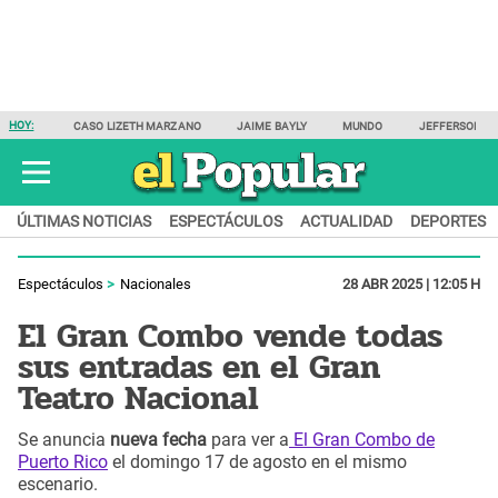
HOY:
CASO LIZETH MARZANO
JAIME BAYLY
MUNDO
JEFFERSON F
ÚLTIMAS NOTICIAS
ESPECTÁCULOS
ACTUALIDAD
DEPORTES
Espectáculos
Nacionales
28 ABR 2025 | 12:05 H
El Gran Combo vende todas
sus entradas en el Gran
Teatro Nacional
Se anuncia
nueva fecha
para ver a
El Gran Combo de
Puerto Rico
el domingo 17 de agosto en el mismo
escenario.