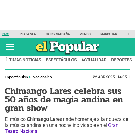
HOY:
PLAZA VEA
NALDY SALDAÑA
MUNDO
MARIO HART
SAM
ÚLTIMAS NOTICIAS
ESPECTÁCULOS
ACTUALIDAD
DEPORTES
Espectáculos
Nacionales
22 ABR 2025 | 14:05 H
Chimango Lares celebra sus
50 años de magia andina en
gran show
El músico
Chimango Lares
rinde homenaje a la riqueza de
la música andina en una noche inolvidable en el
Gran
Teatro Nacional
.