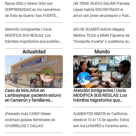
Raysa Ortiz y Sirena Ortiz son
¡YA TIENE NUEVO GALÁN! Pamela
SORPRENDIDAS en los camerinos
López habría ENCONTRADO el
de ‘Esto es Guerra’ tras FUERTE
amor con joven empresario y Pati
ENFRENTAMIENTO con Gabriel
Lorena la ECHA en VIVO
Moisés: “Gracias”
Atención inmigrantes | Uscis
¡NO SE GUARDÓ NADA! Magaly
MODIFICA SUS REGLAS: Los
Medina TILDA a Milett Figueroa de
trámites migratorios que podrían
“mosquita muerta” y cuestiona su
necesitar tu prueba de ADN
RECONCILIACIÓN con Marcelo
Actualidad
Mundo
Tinelli en TV argentina
Caso de MALARIA en
Atención inmigrantes | Uscis
Lambayeque: paciente estuvo
MODIFICA SUS REGLAS: Los
en Camerún y familiares
trámites migratorios que
denuncian demora en
podrían necesitar tu prueba de
tratamiento
ADN
¡Pescado más CARO! Oleaje
ALIMENTOS GRATIS en California
anómalo golpea terminales de
desde el 10 al 13 de agosto: Estos
CHORRILLOS Y CALLAO
son los LUGARES y horarios para
recibir la ayuda