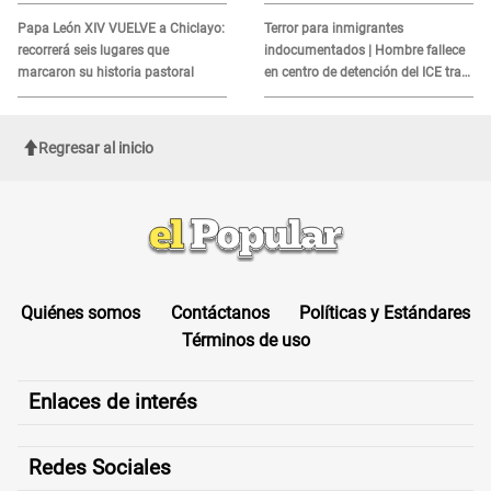
alerta sobre posibles réplicas
MORTAL para consumidores: ¿Cuál
es?
Papa León XIV VUELVE a Chiclayo:
Terror para inmigrantes
recorrerá seis lugares que
indocumentados | Hombre fallece
marcaron su historia pastoral
en centro de detención del ICE tras
sufrir una "emergencia médica"
Regresar al inicio
Quiénes somos
Contáctanos
Políticas y Estándares
Términos de uso
Enlaces de interés
Redes Sociales