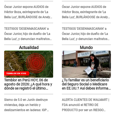
muy fuertes..."
muy fuertes..."
Óscar Junior expone AUDIOS de
Óscar Junior expone AUDIOS de
Héctor Boza, exintegrante de 'La
Héctor Boza, exintegrante de 'La
Bella Luz', BURLÁNDOSE de Anely
Bella Luz', BURLÁNDOSE de Anely
Dávila tras acusarlo de maltrato:
Dávila tras acusarlo de maltrato:
"Grábame..."
"Grábame..."
TESTIGOS 'DESENMASCARAN' a
TESTIGOS 'DESENMASCARAN' a
Óscar Junior, hijo de dueño de 'La
Óscar Junior, hijo de dueño de 'La
Bella Luz', y denuncian maltratos
Bella Luz', y denuncian maltratos
en la orquesta: "Los humilla..."
en la orquesta: "Los humilla..."
Actualidad
Mundo
Temblor en Perú HOY, 06 de
¿Tu familiar es un beneficiario
agosto de 2026: ¿A qué hora y
del Seguro Social o Medicare
dónde se registró el último
en EE.UU.? Así debes informar
sismo, según IGP?
sobre su muerte para EVITAR
COBROS
Sismo de 5.0 en Junín destruye
ALERTA CLIENTES DE WALMART |
viviendas, deja un herido y
FDA anunció el RETIRO DE
deslizamientos en laderas: IGP
PRODUCTO por ser un RIESGO