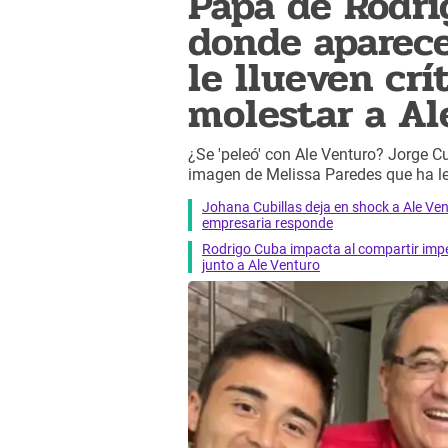
Papá de Rodri
donde aparece
le llueven crí
molestar a Al
¿Se 'peleó' con Ale Venturo? Jorge Cu
imagen de Melissa Paredes que ha l
Johana Cubillas deja en shock a Ale Vent
empresaria responde
Rodrigo Cuba impacta al compartir impe
junto a Ale Venturo