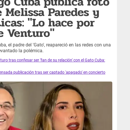
go Cuba publica foto
 Melissa Paredes y
ticas: "Lo hace por
e Venturo"
ba, el padre del 'Gato', reapareció en las redes con una
evantado la polémica.
uro tras confesar ser 'fan de su relación' con el Gato Cuba:
nsada publicación tras ser captado 'apagado' en concierto