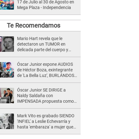
17 de Julio al 30 de Agosto en
Mega Plaza - Independencia
Te Recomendamos
Mario Hart revela que le
detectaron un TUMOR en
delicada parte del cuerpo y
expone diagnóstico: "Dolores
muy fuertes..."
Óscar Junior expone AUDIOS
de Héctor Boza, exintegrante
de 'La Bella Luz', BURLÁNDOSE
de Anely Dávila tras acusarlo
de maltrato: "Grábame..."
Óscar Junior SE DIRIGE a
Naldy Saldaña con
IMPENSADA propuesta como
nuevo líder de 'La Bella Luz' tras
denuncia: "Otro tipo de ley..."
Mark Vito es grabado SIENDO
'INFIEL' a Leslie Echevarría y
hasta 'embaraza' a mujer que
sería su AMANTE: "¡Eres un
desgraciado! "