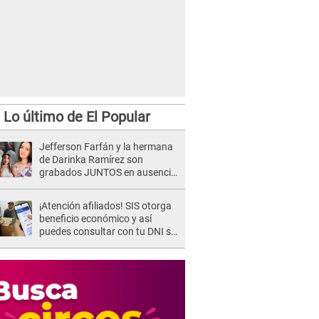
Lo último de El Popular
Jefferson Farfán y la hermana
de Darinka Ramírez son
grabados JUNTOS en ausencia
de Xiomy Kanashiro: "Siempre
va acompañada..."
¡Atención afiliados! SIS otorga
beneficio económico y así
puedes consultar con tu DNI si
te corresponde