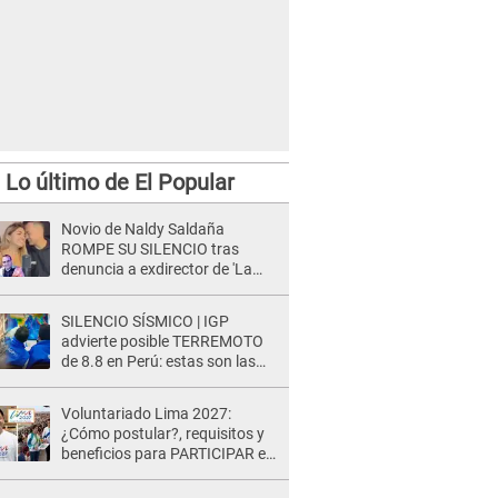
Lo último de El Popular
Novio de Naldy Saldaña
ROMPE SU SILENCIO tras
denuncia a exdirector de 'La
Bella Luz': "Me basta con que
ella esté bien"
SILENCIO SÍSMICO | IGP
advierte posible TERREMOTO
de 8.8 en Perú: estas son las
zonas más expuestas
Voluntariado Lima 2027:
¿Cómo postular?, requisitos y
beneficios para PARTICIPAR en
los Juegos Panamericanos