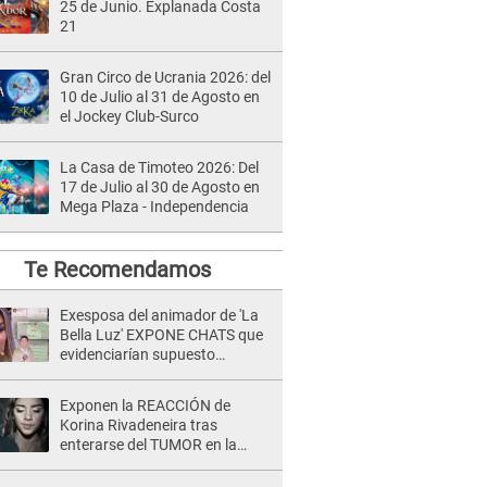
25 de Junio. Explanada Costa
21
Gran Circo de Ucrania 2026: del
10 de Julio al 31 de Agosto en
el Jockey Club-Surco
La Casa de Timoteo 2026: Del
17 de Julio al 30 de Agosto en
Mega Plaza - Independencia
Te Recomendamos
Exesposa del animador de 'La
Bella Luz' EXPONE CHATS que
evidenciarían supuesto
romance clandestino con Naldy
Saldaña, pese a tener pareja
Exponen la REACCIÓN de
Korina Rivadeneira tras
enterarse del TUMOR en la
cabeza de Mario Hart: "Ella
estaba muy..."