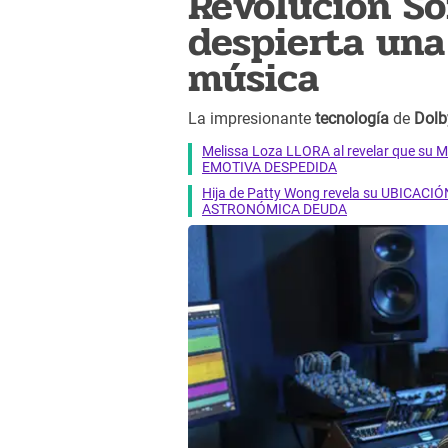
Revolución So
despierta una
música
La impresionante
tecnología
de
Dolb
Melissa Loza LLORA al revelar que su M
EMOTIVA DESPEDIDA
Hija de Patty Wong revela su UBICACIÓN
ASTRONÓMICA DEUDA