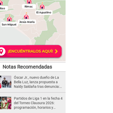
Notas Recomendadas
Óscar Jr., nuevo dueño de La
Bella Luz, lanza propuesta a
Naldy Saldaña tras denuncia:
“Va a haber otro tipo de ley”
Partidos de Liga 1 en la fecha 4
del Torneo Clausura 2026:
programación, horarios y
dónde ver