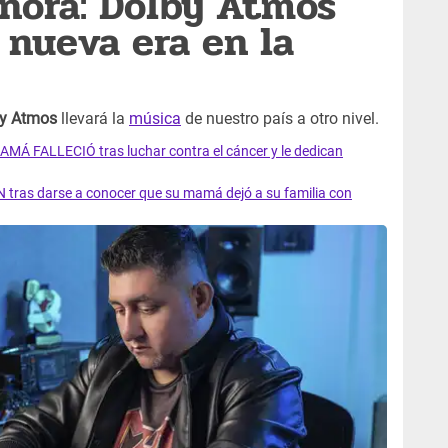
nora: Dolby Atmos
 nueva era en la
y Atmos
llevará la
música
de nuestro país a otro nivel.
AMÁ FALLECIÓ tras luchar contra el cáncer y le dedican
 tras darse a conocer que su mamá dejó a su familia con