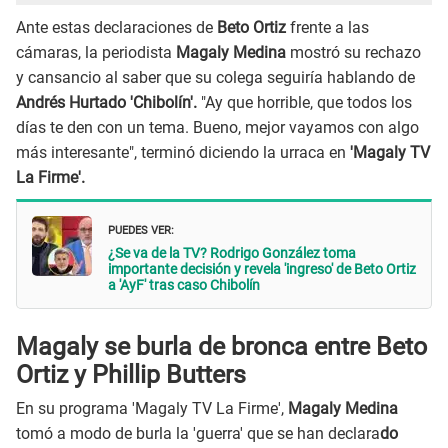
Ante estas declaraciones de
Beto Ortiz
frente a las
cámaras, la periodista
Magaly Medina
mostró su rechazo
y cansancio al saber que su colega seguiría hablando de
Andrés Hurtado 'Chibolín'.
"Ay que horrible, que todos los
días te den con un tema. Bueno, mejor vayamos con algo
más interesante", terminó diciendo la urraca en
'Magaly TV
La Firme'.
PUEDES VER:
¿Se va de la TV? Rodrigo González toma
importante decisión y revela 'ingreso' de Beto Ortiz
a 'AyF' tras caso Chibolín
Magaly se burla de bronca entre Beto
Ortiz y Phillip Butters
En su programa 'Magaly TV La Firme',
Magaly Medina
tomó a modo de burla la 'guerra' que se han declara
do