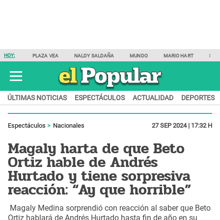
HOY:
PLAZA VEA
NALDY SALDAÑA
MUNDO
MARIO HART
SAM
ÚLTIMAS NOTICIAS
ESPECTÁCULOS
ACTUALIDAD
DEPORTES
Espectáculos
Nacionales
27 SEP 2024 | 17:32 H
Magaly harta de que Beto
Ortiz hable de Andrés
Hurtado y tiene sorpresiva
reacción: “Ay que horrible”
Magaly Medina sorprendió con reacción al saber que Beto
Ortiz hablará de Andrés Hurtado hasta fin de año en su