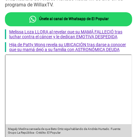
programa de WillaxTV.
Únete al canal de Whatsapp de El Popular
Melissa Loza LLORA al revelar que su MAMÁ FALLECIÓ tras
luchar contra el cáncer y le dedican EMOTIVA DESPEDIDA
Hija de Patty Wong revela su UBICACIÓN tras darse a conocer
que su mamá dejó a su familia con ASTRONÓMICA DEUDA
Magaly Medina cansada de que Beto Ortiz siga hablando de Andrés Hurtado.
Fuente:
Grupo La República
-
Crédito: El Popular