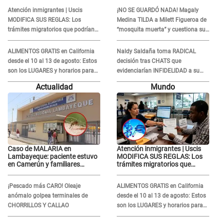
ENFRENTAMIENTO con
la ECHA en VIVO
Atención inmigrantes | Uscis
¡NO SE GUARDÓ NADA! Magaly
Gabriel Moisés: “Gracias”
MODIFICA SUS REGLAS: Los
Medina TILDA a Milett Figueroa de
trámites migratorios que podrían
“mosquita muerta” y cuestiona su
necesitar tu prueba de ADN
RECONCILIACIÓN con Marcelo
Tinelli en TV argentina
ALIMENTOS GRATIS en California
Naldy Saldaña toma RADICAL
desde el 10 al 13 de agosto: Estos
decisión tras CHATS que
son los LUGARES y horarios para
evidenciarían INFIDELIDAD a su
recibir la ayuda
novio con animador de 'La Bella
Actualidad
Mundo
Luz': "Un día..."
Caso de MALARIA en
Atención inmigrantes | Uscis
Lambayeque: paciente estuvo
MODIFICA SUS REGLAS: Los
en Camerún y familiares
trámites migratorios que
denuncian demora en
podrían necesitar tu prueba de
tratamiento
ADN
¡Pescado más CARO! Oleaje
ALIMENTOS GRATIS en California
anómalo golpea terminales de
desde el 10 al 13 de agosto: Estos
CHORRILLOS Y CALLAO
son los LUGARES y horarios para
recibir la ayuda