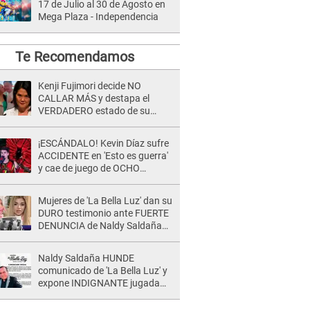
17 de Julio al 30 de Agosto en
Mega Plaza - Independencia
Te Recomendamos
Kenji Fujimori decide NO
CALLAR MÁS y destapa el
VERDADERO estado de su
relación familiar con Keiko
Fujimori: "Mi familia es Érika, mi
¡ESCÁNDALO! Kevin Díaz sufre
suegra..."
ACCIDENTE en 'Esto es guerra'
y cae de juego de OCHO
METROS de altura: "La
colchoneta se rompe..."
Mujeres de 'La Bella Luz' dan su
DURO testimonio ante FUERTE
DENUNCIA de Naldy Saldaña
contra director: "Cualquier
acusación de apañamiento..."
Naldy Saldaña HUNDE
comunicado de 'La Bella Luz' y
expone INDIGNANTE jugada
para DEFENDER a director:
"Que he tenido algo..."