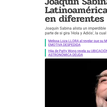
Joaquín Sabin
Latinoamérica
en diferentes 
Joaquín Sabina alista un imperdible 
parte de si gira 'Hola y Adiós', la cu
Melissa Loza LLORA al revelar que su M
EMOTIVA DESPEDIDA
Hija de Patty Wong revela su UBICACIÓN
ASTRONÓMICA DEUDA