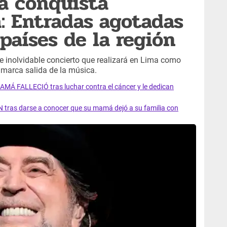
a conquista
: Entradas agotadas
países de la región
e inolvidable concierto que realizará en Lima como
al marca salida de la música.
AMÁ FALLECIÓ tras luchar contra el cáncer y le dedican
 tras darse a conocer que su mamá dejó a su familia con