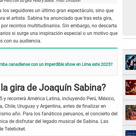
l Perú con su gira 'Hola y adiós'. Foto: Difusión
 a los seguidores un último gran espectáculo, sino que
a el artista. Sabina ha anunciado que tras esta gira,
 por recintos multitudinarios. Sin embargo, no descarta
narios si surge una inspiración especial o un motivo que
es con su audiencia.
bamba canadiense con un imperdible show en Lima este 2025?
a gira de Joaquín Sabina?
 y recorrerá América Latina, incluyendo Perú, México,
 Chile, Uruguay y Argentina, antes de finalizar en
smo año. Para los fanáticos peruanos, el concierto del
ica de disfrutar del legado musical de Sabina. Las
e Teleticket.