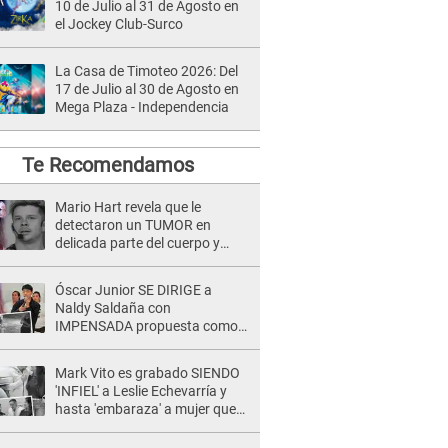
10 de Julio al 31 de Agosto en
el Jockey Club-Surco
La Casa de Timoteo 2026: Del
17 de Julio al 30 de Agosto en
Mega Plaza - Independencia
Te Recomendamos
Mario Hart revela que le
detectaron un TUMOR en
delicada parte del cuerpo y
expone diagnóstico: "Dolores
muy fuertes..."
Óscar Junior SE DIRIGE a
Naldy Saldaña con
IMPENSADA propuesta como
nuevo líder de 'La Bella Luz' tras
denuncia: "Otro tipo de ley..."
Mark Vito es grabado SIENDO
'INFIEL' a Leslie Echevarría y
hasta 'embaraza' a mujer que
sería su AMANTE: "¡Eres un
desgraciado! "