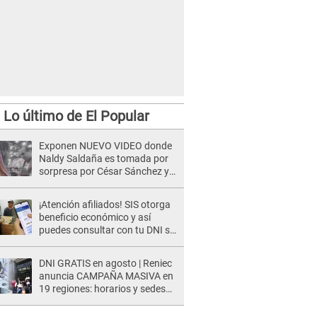
Lo último de El Popular
Exponen NUEVO VIDEO donde
Naldy Saldaña es tomada por
sorpresa por César Sánchez y
ella evidencia su REACCIÓN: Le
agarró la mano
¡Atención afiliados! SIS otorga
beneficio económico y así
puedes consultar con tu DNI si
te corresponde
DNI GRATIS en agosto | Reniec
anuncia CAMPAÑA MASIVA en
19 regiones: horarios y sedes
oficiales