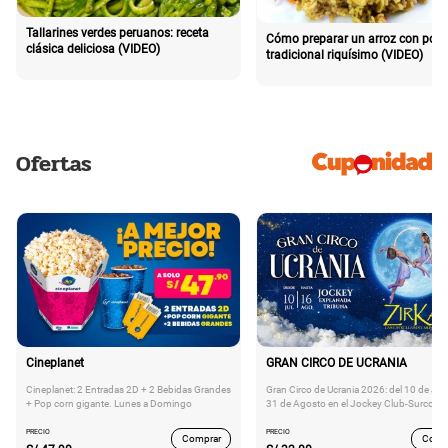
Tallarines verdes peruanos: receta
Cómo preparar un arroz con poll
clásica deliciosa (VIDEO)
tradicional riquísimo (VIDEO)
Ofertas
Cineplanet
GRAN CIRCO DE UCRANIA
Cineplanet: 2 Entradas 2D + 2 Bebidas Grandes
Gran Circo de Ucrania 2026: del 10 de Juli
+ Pop corn gigante. Lunes a Domingo
31 de Agosto en el Jockey Club-Surco
PRECIO
PRECIO
Comprar
Comp