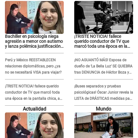
Bachiller en psicología niega
¡TRISTE NOTICIA! fallece
agresión a menor con autismo
querido conductor de TV que
y lanza polémica justificación:
marcó toda una época en la
"Defenderme ante..."
pantalla chica, así fue su
repentino adiós
Perú y México REESTABLECEN
¡NO AGUANTÓ MÁS! Esposa de
relaciones diplomáticas, pero ¿ya
dueño de ‘La Bella Luz’ SE QUIEBRA
no se necesitará VISA para viajar?
tras DENUNCIA de Héctor Boza y
ARREMETE contra Claudia Salazar
¡TRISTE NOTICIA! fallece querido
¡Buses separados y pruebas
conductor de TV que marcó toda
psicológicas! Óscar Junior revela la
una época en la pantalla chica, así
LISTA de DRÁSTICAS medidas para
fue su repentino adiós
prevenir acoso en 'La Bella Luz' tras
Actualidad
Mundo
caso Naldy Saldaña