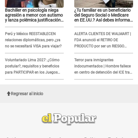
Bachiller en psicología niega
¿Tu familiar es un beneficiario
agresión a menor con autismo
del Seguro Social o Medicare
y lanza polémica justificación:
en EE.UU.? Así debes informar
"Defenderme ante..."
sobre su muerte para EVITAR
COBROS
Perú y México REESTABLECEN
ALERTA CLIENTES DE WALMART |
relaciones diplomáticas, pero ¿ya
FDA anunció el RETIRO DE
no se necesitará VISA para viajar?
PRODUCTO por ser un RIESGO
MORTAL para consumidores: ¿Cuál
es?
Voluntariado Lima 2027: ¿Cómo
Terror para inmigrantes
postular?, requisitos y beneficios
indocumentados | Hombre fallece
para PARTICIPAR en los Juegos
en centro de detención del ICE tras
Panamericanos
sufrir una "emergencia médica"
Regresar al inicio