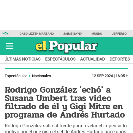
HOY:
CASO LIZETH MARZANO
JAIME BAYLY
MUNDO
JEFFERSON F
ÚLTIMAS NOTICIAS
ESPECTÁCULOS
ACTUALIDAD
DEPORTES
Espectáculos
Nacionales
12 SEP 2024 | 16:05 H
Rodrigo González 'echó' a
Susana Umbert tras video
filtrado de él y Gigi Mitre en
programa de Andrés Hurtado
Rodrigo González salió al frente para revelar el impensado
motivo por el que pisó el set de Andrés Hurtado hace unos