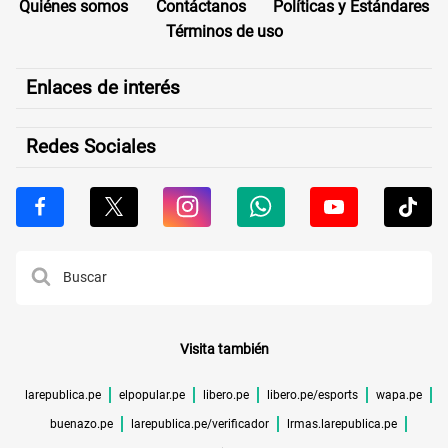
Quiénes somos
Contáctanos
Políticas y Estándares
Términos de uso
Enlaces de interés
Redes Sociales
Visita también
larepublica.pe
elpopular.pe
libero.pe
libero.pe/esports
wapa.pe
buenazo.pe
larepublica.pe/verificador
lrmas.larepublica.pe