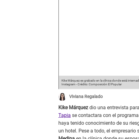
Kike Márquez es grabado en la clínica donde está internad
Instagram
-
Crédito: Composición El Popular
Viviana Regalado
Kike Márquez
dio una entrevista para
Tapia
se contactara con el programa
haya tenido conocimiento de su riesg
un hotel. Pese a todo, el empresario
Medina
en la clínica donde su espo