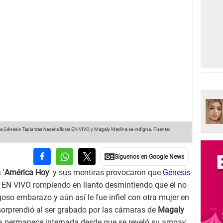
a Génesis Tapia tras hacerla llorar EN VIVO y Magaly Medina se indigna.
Fuente:
 '
América Hoy
' y sus mentiras provocaron que
Génesis
 EN VIVO rompiendo en llanto desmintiendo que él no
oso embarazo y aún así le fue infiel con otra mujer en
 sorprendió al ser grabado por las cámaras de
Magaly
sa permanece internada desde que se reveló su ampay