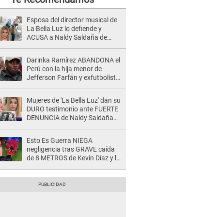
Esposa del director musical de
La Bella Luz lo defiende y
ACUSA a Naldy Saldaña de
tener una relación con él y
otros integrantes
Darinka Ramírez ABANDONA el
Perú con la hija menor de
Jefferson Farfán y exfutbolista
REACCIONA: "A ti que..."
Mujeres de 'La Bella Luz' dan su
DURO testimonio ante FUERTE
DENUNCIA de Naldy Saldaña
contra director: "Cualquier
acusación de apañamiento..."
Esto Es Guerra NIEGA
negligencia tras GRAVE caída
de 8 METROS de Kevin Díaz y lo
SEÑALAN: "No adoptó la
postura correcta"