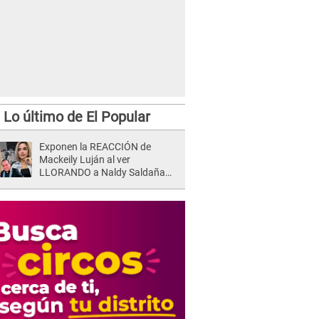
Lo último de El Popular
Exponen la REACCIÓN de
Mackeily Luján al ver
LLORANDO a Naldy Saldaña
tras AGRESIÓN de director de
'La Bella Luz': Esto hizo